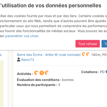
l'utilisation de vos données personnelles
ilise des cookies fournis par nous et par des tiers. Certains cookies 
onctionnement du site Web, tandis que d'autres peuvent être ajustés
particulier ceux qui nous permettent de comprendre les performanc
mise à jour du site,
si certaines pages ne sont plus accessibles, m
ous fournir des fonctionnalités de médias sociaux. Vous pouvez les a
crins : Arête W (voie normale)
30
ien
paramétrer vos choix
.
Tout refuser
T
s
Barre des Écrins : Arête W (voie normale)
140 m,
P
Remz73
Cotations
PD
Activités
Évaluation des conditions
bonnes
Nombre de participants
3