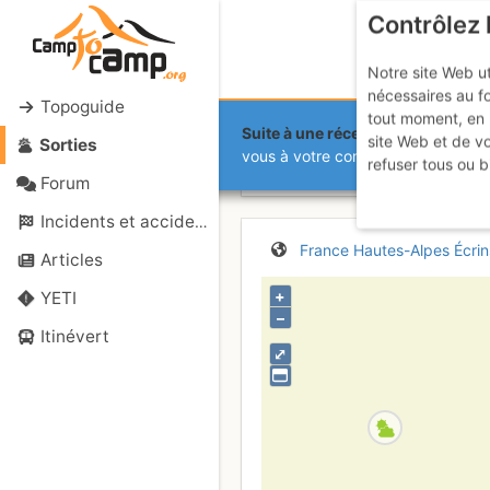
Contrôlez 
Notre site Web ut
nécessaires au f
Topoguide
tout moment, en 
Suite à une récente et importante 
site Web et de v
Sorties
Barre des É
vous à votre compte sur le site.
refuser tous ou b
Forum
Incidents et accidents
France
Hautes-Alpes
Écrin
Articles
+
YETI
–
Itinévert
⤢