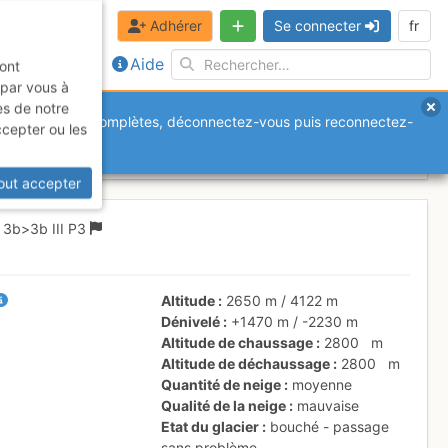
Adhérer
Se connecter
fr
Aide
sont
 par vous à
es de notre
anquantes ou incomplètes, déconnectez-vous puis reconnectez-
ccepter ou les
 - 31 mai 2026
out accepter
D
3b
>3b
III
P3
Altitude
2650 m
/
4122 m
Dénivelé
+1470 m
/
-2230 m
Altitude de chaussage
2800
m
Altitude de déchaussage
2800
m
Quantité de neige
moyenne
Qualité de la neige
mauvaise
Etat du glacier
bouché - passage
sans problème