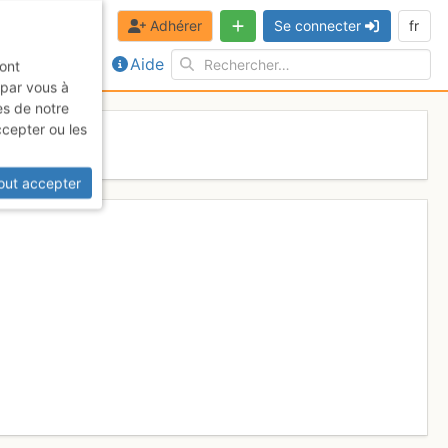
Adhérer
Se connecter
fr
Aide
sont
 par vous à
es de notre
ccepter ou les
026
out accepter