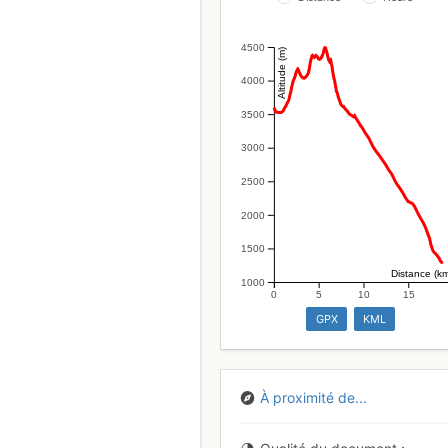
4500
Altitude (m)
4000
3500
3000
2500
2000
1500
Distance (k
1000
0
5
10
15
GPX
KML
À proximité de...