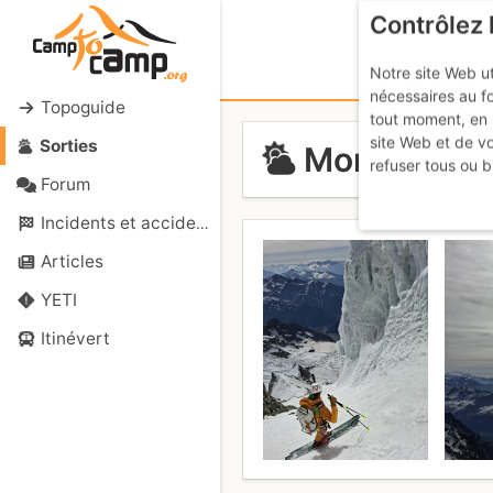
Contrôlez 
Notre site Web ut
nécessaires au f
Topoguide
tout moment, en 
site Web et de v
Sorties
Mont Blanc 
refuser tous ou b
Forum
Incidents et accidents
Articles
YETI
Itinévert