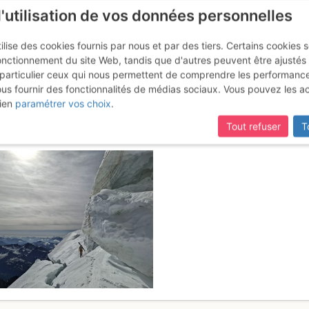
l'utilisation de vos données personnelles
ilise des cookies fournis par nous et par des tiers. Certains cookies 
onctionnement du site Web, tandis que d'autres peuvent être ajustés
particulier ceux qui nous permettent de comprendre les performanc
ous fournir des fonctionnalités de médias sociaux. Vous pouvez les a
: Éperon de la Brenva
Samedi 30 mai 2
ien
paramétrer vos choix
.
Tout refuser
T