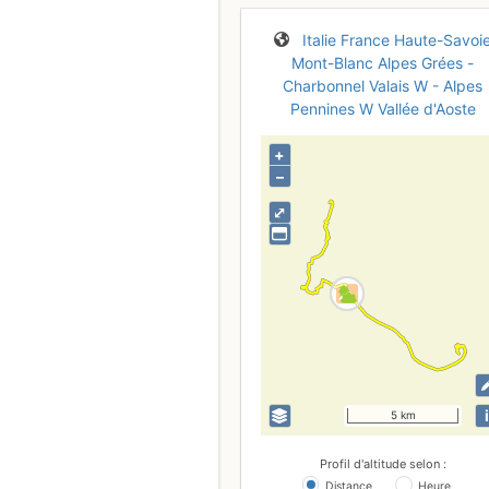
Italie
France
Haute-Savoi
Mont-Blanc
Alpes Grées -
Charbonnel
Valais W - Alpes
Pennines W
Vallée d'Aoste
+
–
⤢
i
5 km
Profil d'altitude selon :
Distance
Heure