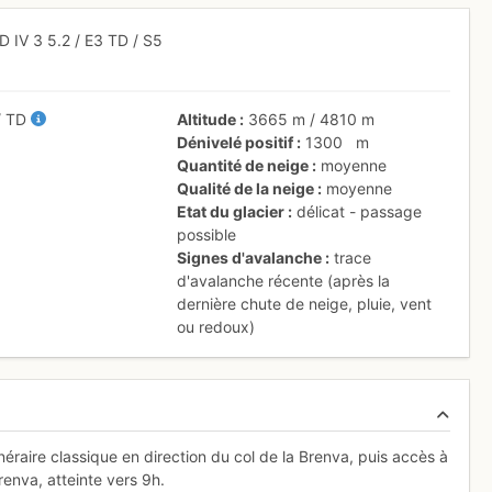
D
IV
3
5.2
/
E3
TD
/ S5
/
TD
Altitude
3665 m
/
4810 m
Dénivelé positif
1300
m
Quantité de neige
moyenne
Qualité de la neige
moyenne
Etat du glacier
délicat - passage
possible
Signes d'avalanche
trace
d'avalanche récente (après la
dernière chute de neige, pluie, vent
ou redoux)
éraire classique en direction du col de la Brenva, puis accès à
renva, atteinte vers 9h.