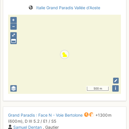
Italie
Grand Paradis
Vallée d'Aoste
+
–
⤢
i
500 m
Grand Paradis : Face N - Voie Bertolone
+1300 m
(600 m),
D
III
5.2
/
E1
/ S5
Samuel Dentan
, Gautier