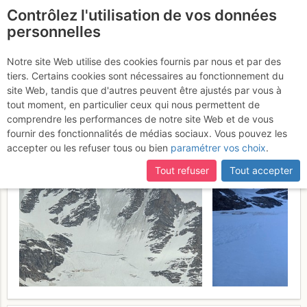
Contrôlez l'utilisation de vos données
fr
personnelles
Suite à une récente et importante mise à jour du site,
si
Grand Paradis : Face N -
certaines pages ne sont plus accessibles, manquantes ou
Notre site Web utilise des cookies fournis par nous et par des
incomplètes, déconnectez-vous puis reconnectez-vous à votre
tiers. Certains cookies sont nécessaires au fonctionnement du
Voie Bertolone
Dimanche 31 mai
compte sur le site.
site Web, tandis que d'autres peuvent être ajustés par vous à
tout moment, en particulier ceux qui nous permettent de
2026
comprendre les performances de notre site Web et de vous
fournir des fonctionnalités de médias sociaux. Vous pouvez les
accepter ou les refuser tous ou bien
paramétrer vos choix
.
Tout refuser
Tout accepter