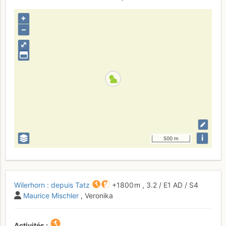
+
–
⤢
i
500 m
Wilerhorn : depuis Tatz
+1800 m
,
3.2
/
E1
AD
/ S4
Maurice Mischler
, Veronika
Activités