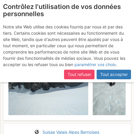
Contrôlez l'utilisation de vos données
fr
personnelles
Suite à une récente et importante mise à jour du site,
si
Wilerhorn : depuis Tatz
certaines pages ne sont plus accessibles, manquantes ou
Notre site Web utilise des cookies fournis par nous et par des
incomplètes, déconnectez-vous puis reconnectez-vous à votre
tiers. Certains cookies sont nécessaires au fonctionnement du
Samedi 30 mai 2026
compte sur le site.
site Web, tandis que d'autres peuvent être ajustés par vous à
tout moment, en particulier ceux qui nous permettent de
comprendre les performances de notre site Web et de vous
fournir des fonctionnalités de médias sociaux. Vous pouvez les
accepter ou les refuser tous ou bien
paramétrer vos choix
.
Tout refuser
Tout accepter
Suisse
Valais
Alpes Bernoises