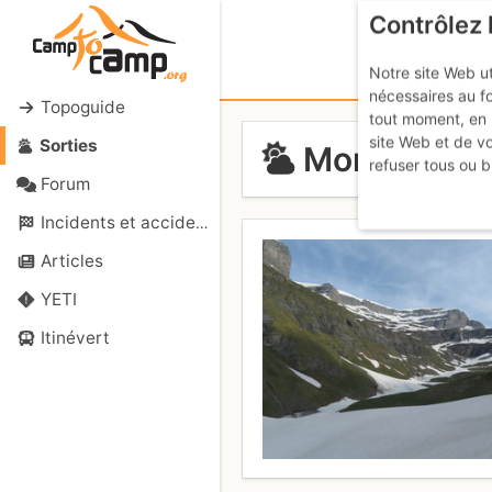
Contrôlez 
Notre site Web ut
nécessaires au f
Topoguide
tout moment, en 
site Web et de v
Sorties
Mont Ruan / 
refuser tous ou b
Forum
Incidents et accidents
Articles
YETI
Itinévert