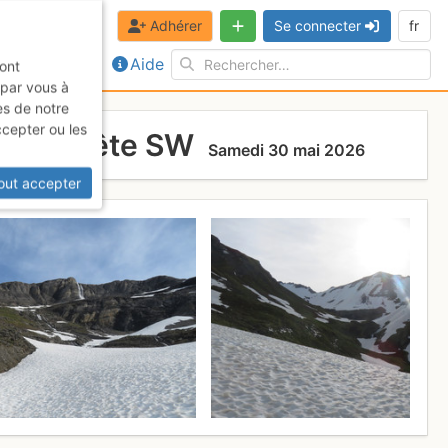
Adhérer
Se connecter
fr
Aide
sont
 par vous à
es de notre
ccepter ou les
 et l'arête SW
Samedi 30 mai 2026
out accepter