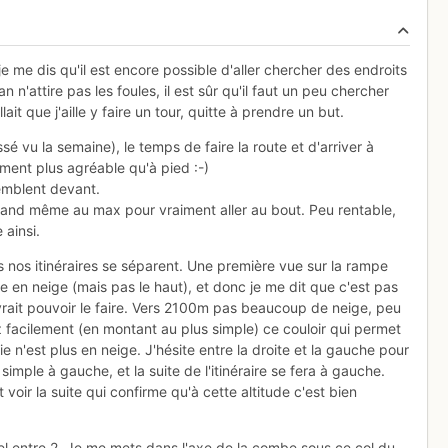
 je me dis qu'il est encore possible d'aller chercher des endroits
 n'attire pas les foules, il est sûr qu'il faut un peu chercher
fallait que j'aille y faire un tour, quitte à prendre un but.
sé vu la semaine), le temps de faire la route et d'arriver à
ment plus agréable qu'à pied :-)
semblent devant.
quand même au max pour vraiment aller au bout. Peu rentable,
 ainsi.
 nos itinéraires se séparent. Une première vue sur la rampe
 en neige (mais pas le haut), et donc je me dit que c'est pas
evrait pouvoir le faire. Vers 2100m pas beaucoup de neige, peu
z facilement (en montant au plus simple) ce couloir qui permet
tie n'est plus en neige. J'hésite entre la droite et la gauche pour
us simple à gauche, et la suite de l'itinéraire se fera à gauche.
oir la suite qui confirme qu'à cette altitude c'est bien
el entre 2. Je me mets dans l'axe de la combe sous ce col du