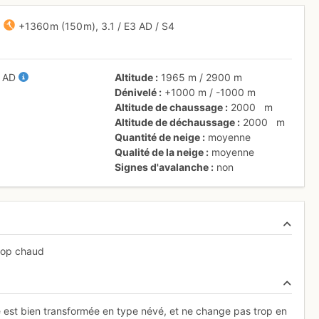
W
+1360 m
(150 m),
3.1
/
E3
AD
/ S4
/
AD
Altitude
1965 m
/
2900 m
Dénivelé
+1000 m
/
-1000 m
Altitude de chaussage
2000
m
Altitude de déchaussage
2000
m
Quantité de neige
moyenne
Qualité de la neige
moyenne
Signes d'avalanche
non
trop chaud
e est bien transformée en type névé, et ne change pas trop en