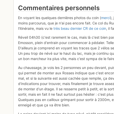
Commentaires personnels
En voyant les quelques dernières photos du coin (
merci
),
moins parcourus, que je n'ai pas encore fait. Ce col du Ruan
l'itinéraire, mais vu le
très beau dernier CR de ce coin
, il 
Réveil 04h30 (c'est rarement le cas, mais là c'est bien pas
Emosson, plein d'entrain pour commencer à pédaler. Telle
D'ailleurs je comprend en voyant les traces que 2 vélos 
Un peu trop de névé sur le haut du lac, mais je continu 
un bon marcheur ira plus vite, mais c'est sympa de le faire
Au chaussage, je vois les 2 personnes un peu devant, puis
qui permet de monter aux Rosses indique que c'est encore
mal, et si la suivante est aussi cachée que remplie, ça d
d'indications pour trouver, mais finalement je trouve asse
de monter d'un étage. Il se resserre petit à petit, et la sor
sortir, mais en fait il ne faut surtout pas hésiter : c'est pl
Quelques pas en cailloux grimpant pour sortir à 2300m, et v
enneigé et que ça va être bien.
La neige devient ici moins de type névé, plutôt regel/deg