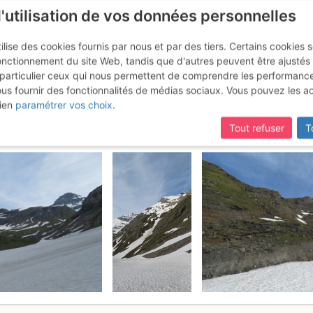
l'utilisation de vos données personnelles
ilise des cookies fournis par nous et par des tiers. Certains cookies 
onctionnement du site Web, tandis que d'autres peuvent être ajustés
particulier ceux qui nous permettent de comprendre les performanc
ous fournir des fonctionnalités de médias sociaux. Vous pouvez les a
Grand Ruan : Par le col du Ruan
ien
paramétrer vos choix
.
Tout refuser
T