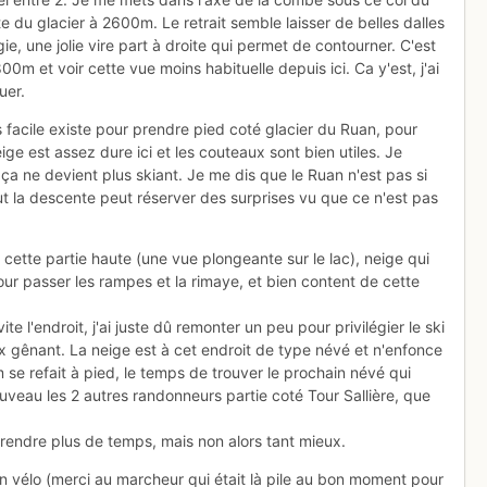
e du glacier à 2600m. Le retrait semble laisser de belles dalles
ie, une jolie vire part à droite qui permet de contourner. C'est
0m et voir cette vue moins habituelle depuis ici. Ca y'est, j'ai
uer.
 facile existe pour prendre pied coté glacier du Ruan, pour
ige est assez dure ici et les couteaux sont bien utiles. Je
ça ne devient plus skiant. Je me dis que le Ruan n'est pas si
tout la descente peut réserver des surprises vu que ce n'est pas
 cette partie haute (une vue plongeante sur le lac), neige qui
our passer les rampes et la rimaye, et bien content de cette
te l'endroit, j'ai juste dû remonter un peu pour privilégier le ski
x gênant. La neige est à cet endroit de type névé et n'enfonce
se refait à pied, le temps de trouver le prochain névé qui
ouveau les 2 autres randonneurs partie coté Tour Sallière, que
 prendre plus de temps, mais non alors tant mieux.
en vélo (merci au marcheur qui était là pile au bon moment pour