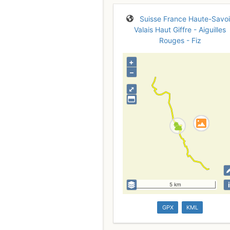
Suisse
France
Haute-Savo
Valais
Haut Giffre - Aiguilles
Rouges - Fiz
+
–
⤢
i
5 km
GPX
KML