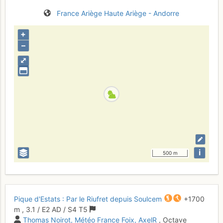
France
Ariège
Haute Ariège - Andorre
+
–
⤢
i
500 m
Pique d'Estats : Par le Riufret depuis Soulcem
+1700
m
,
3.1
/
E2
AD
/ S4
T5
Thomas Noirot
Météo France Foix
AxelR
, Octave