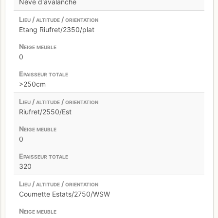
Névé d'avalanche
Etang Riufret/2350/plat
0
>250cm
Riufret/2550/Est
0
320
Coumette Estats/2750/WSW