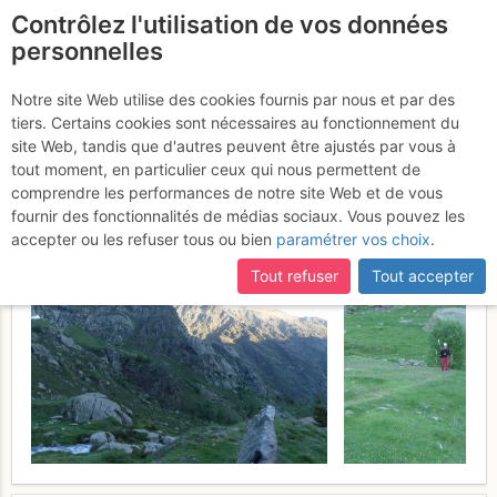
Contrôlez l'utilisation de vos données
fr
personnelles
Suite à une récente et importante mise à jour du site,
si
Pique d'Estats : Par le
certaines pages ne sont plus accessibles, manquantes ou
Notre site Web utilise des cookies fournis par nous et par des
incomplètes, déconnectez-vous puis reconnectez-vous à votre
tiers. Certains cookies sont nécessaires au fonctionnement du
Riufret depuis Soulcem
Jeudi
compte sur le site.
site Web, tandis que d'autres peuvent être ajustés par vous à
tout moment, en particulier ceux qui nous permettent de
28 mai 2026
comprendre les performances de notre site Web et de vous
fournir des fonctionnalités de médias sociaux. Vous pouvez les
accepter ou les refuser tous ou bien
paramétrer vos choix
.
Tout refuser
Tout accepter