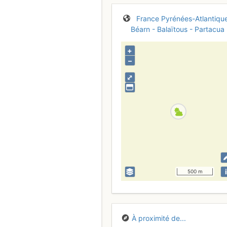
France
Pyrénées-Atlantiqu
Béarn - Balaïtous - Partacua
+
–
⤢
i
500 m
À proximité de...