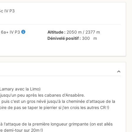
5c
IV
P3
+
6a+
IV
P3
Altitude
2050 m
/
2377 m
Dénivelé positif
300
m
 Lamary avec la Limo)
er jusqu'un peu après les cabanes d'Ansabère.
rd puis c'est un gros névé jusqu'à la cheminée d'attaque de la
e de pas se taper le pierrier si j'en crois les autres CR !)
à l'attaque de la première longueur grimpante (on est allés
re demi-tour sur 20m !)