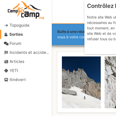
Contrôlez 
Notre site Web ut
nécessaires au f
Topoguide
tout moment, en 
Suite à une récente et importante 
site Web et de v
Sorties
Grande Aigu
vous à votre compte sur le site.
refuser tous ou b
Forum
Incidents et accidents
Articles
YETI
Itinévert