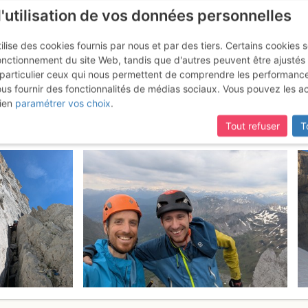
l'utilisation de vos données personnelles
ilise des cookies fournis par nous et par des tiers. Certains cookies 
onctionnement du site Web, tandis que d'autres peuvent être ajustés
particulier ceux qui nous permettent de comprendre les performanc
mise à jour du site,
si certaines pages ne sont plus accessibles, m
ous fournir des fonctionnalités de médias sociaux. Vous pouvez les a
ille d'Ansabère : Face E
Dimanche 2
ien
paramétrer vos choix
.
Tout refuser
T