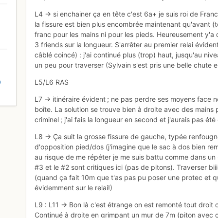
L4 -> si enchainer ça en tête c'est 6a+ je suis roi de Fran
la fissure est bien plus encombrée maintenant qu'avant (te
franc pour les mains ni pour les pieds. Heureusement y'a du
3 friends sur la longueur. S'arrêter au premier relai éviden
câblé coincé) : j'ai continué plus (trop) haut, jusqu'au n
un peu pour traverser (Sylvain s'est pris une belle chute 
D
L5/L6 RAS
L7 -> itinéraire évident ; ne pas perdre ses moyens face n
boîte. La solution se trouve bien à droite avec des mains p
criminel ; j'ai fais la longueur en second et j'aurais pas é
L8 -> Ça suit la grosse fissure de gauche, typée renfoug
d'opposition pied/dos (j'imagine que le sac à dos bien remp
au risque de me répéter je me suis battu comme dans un
#3 et le #2 sont critiques ici (pas de pitons). Traverser bi
(quand ça fait 10m que t'as pas pu poser une protec et qu
évidemment sur le relai!)
L9 : L11 -> Bon là c'est étrange on est remonté tout droit
Continué à droite en grimpant un mur de 7m (piton avec c