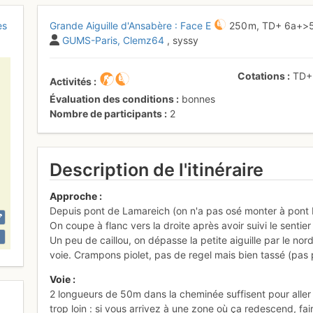
es
Grande Aiguille d'Ansabère : Face E
250 m,
TD+
6a+
>
GUMS-Paris
Clemz64
, syssy
Cotations
TD
Activités
Évaluation des conditions
bonnes
Nombre de participants
2
Description de l'itinéraire
Approche :
Depuis pont de Lamareich (on n'a pas osé monter à pont
On coupe à flanc vers la droite après avoir suivi le senti
Un peu de caillou, on dépasse la petite aiguille par le no
voie. Crampons piolet, pas de regel mais bien tassé (pas pir
Voie :
2 longueurs de 50m dans la cheminée suffisent pour aller 
trop loin : si vous arrivez à une zone où ça redescend, fai