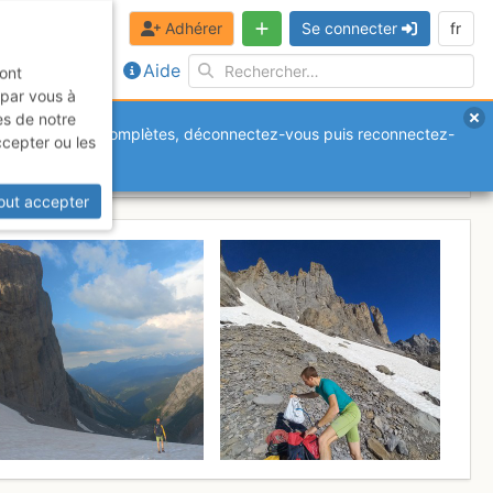
Adhérer
Se connecter
fr
Aide
sont
 par vous à
es de notre
anquantes ou incomplètes, déconnectez-vous puis reconnectez-
ccepter ou les
4 mai 2026
out accepter