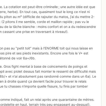
ce. La cotation est peut-être criminelle ; une autre idée est que
rre, herbe). En tout cas, quasiment tout le long ce n'est ni
 piton au m² (difficile de rajouter du matos, j'ai du mettre 2-
t (2 pitons il me semble, corde et maillon rapide ; pas vu le
iveau de la tâche blanche : moins confort et on a du redescendre
en cassant une prise en traversant à niveau!).
on pas au "petit toit" mais à l'ENORME toit qui nous laisse en
as pire et ses pieds inexistants. Encore une fois le V+ est
té étonné de voir 6a+/6b.
ne. Gros fight mental à base de coincements de poings et
li avec piolet dessus fait monter le ressenti de difficulté mais
 6b/+ et n'ai absolument pas randonné comme dans un 6a). Le
iien à droite quand ça devient facile pour trouver le relais
e tu chasses n'importe quelle fissure, tu finis par tomber
 comme indiqué, fait un relai après une quarantaine de mètres.
ordelette en haut, terrain très peu engageant au-dessus!).