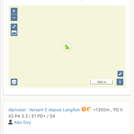
+
–
⤢
i
500 m
Alphubel : Versant E depuis Langfluh
+1350 m
,
PD
II
X2
P4
3.3
/
E1
PD+
/ S4
Alex Dvy