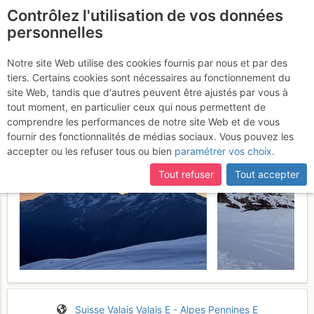
Contrôlez l'utilisation de vos données
fr
personnelles
Alphubel : Versant E
Notre site Web utilise des cookies fournis par nous et par des
tiers. Certains cookies sont nécessaires au fonctionnement du
depuis Langfluh
Lundi 25 mai 2026
site Web, tandis que d'autres peuvent être ajustés par vous à
tout moment, en particulier ceux qui nous permettent de
comprendre les performances de notre site Web et de vous
fournir des fonctionnalités de médias sociaux. Vous pouvez les
accepter ou les refuser tous ou bien
paramétrer vos choix
.
Tout refuser
Tout accepter
Suisse
Valais
Valais E - Alpes Pennines E