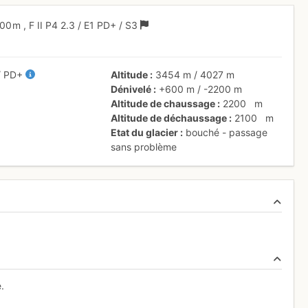
00 m
,
F
II
P4
2.3
/
E1
PD+
/ S3
/
PD+
Altitude
3454 m
/
4027 m
Dénivelé
+600 m
/
-2200 m
Altitude de chaussage
2200
m
Altitude de déchaussage
2100
m
Etat du glacier
bouché - passage
sans problème
.