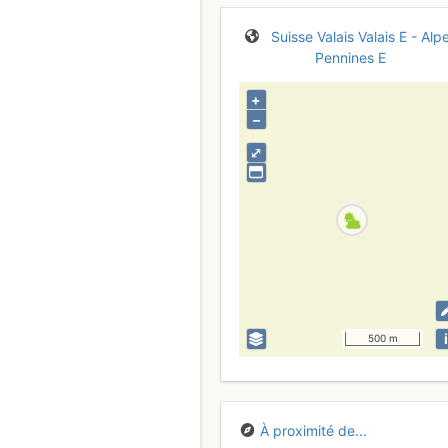
Suisse
Valais
Valais E - Alp
Pennines E
+
–
⤢
i
500 m
À proximité de...