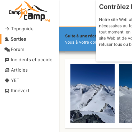
Contrôlez 
Notre site Web ut
nécessaires au f
Topoguide
tout moment, en 
Suite à une récente et importante 
site Web et de v
Sorties
Allalinhorn 
vous à votre compte sur le site.
refuser tous ou b
Forum
Incidents et accidents
Articles
YETI
Itinévert