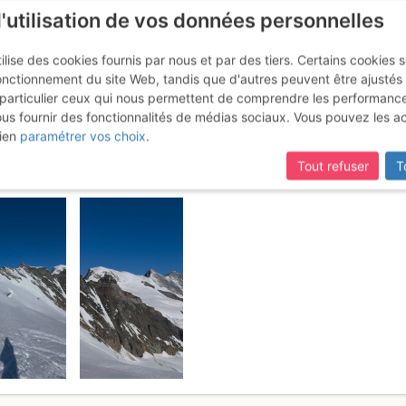
l'utilisation de vos données personnelles
ilise des cookies fournis par nous et par des tiers. Certains cookies 
onctionnement du site Web, tandis que d'autres peuvent être ajustés
particulier ceux qui nous permettent de comprendre les performanc
mise à jour du site,
si certaines pages ne sont plus accessibles, m
ous fournir des fonctionnalités de médias sociaux. Vous pouvez les a
: Versant N et crête W (Voie No
ien
paramétrer vos choix
.
Tout refuser
T