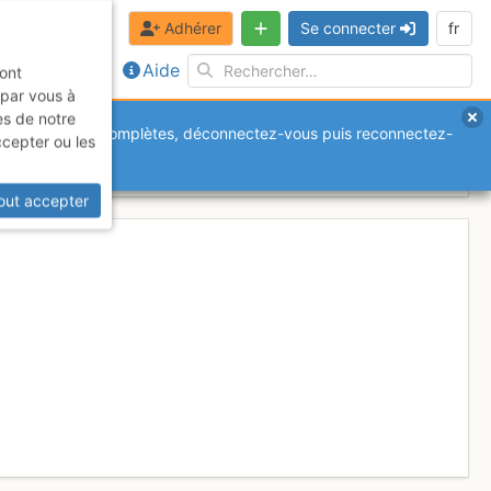
Adhérer
Se connecter
fr
Aide
sont
 par vous à
es de notre
anquantes ou incomplètes, déconnectez-vous puis reconnectez-
ccepter ou les
rmale)
Mardi 26 mai 2026
out accepter