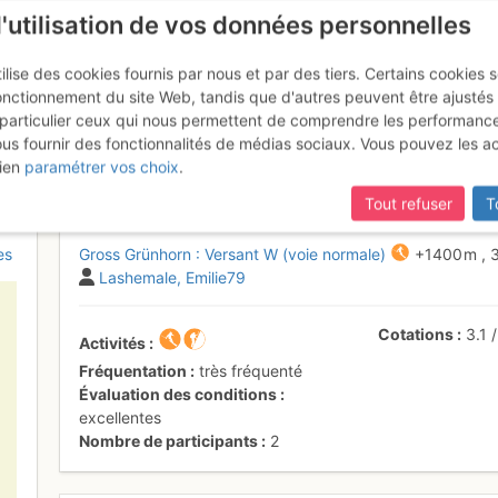
l'utilisation de vos données personnelles
ilise des cookies fournis par nous et par des tiers. Certains cookies 
onctionnement du site Web, tandis que d'autres peuvent être ajustés
particulier ceux qui nous permettent de comprendre les performanc
ous fournir des fonctionnalités de médias sociaux. Vous pouvez les a
orn : Versant W (voie normale)
ien
paramétrer vos choix
.
Tout refuser
T
es
Gross Grünhorn : Versant W (voie normale)
+1400 m
,
Lashemale
Emilie79
Cotations
3.1
Activités
Fréquentation
très fréquenté
Évaluation des conditions
excellentes
Nombre de participants
2