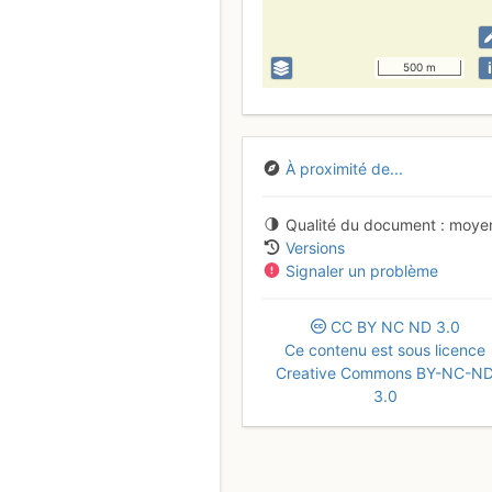
i
500 m
À proximité de...
Qualité du document
moye
Versions
Signaler un problème
CC
BY
NC
ND
3.0
Ce contenu est sous licence
Creative Commons BY-NC-N
3.0