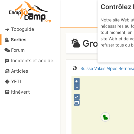
Contrôlez 
Notre site Web ut
nécessaires au f
Topoguide
tout moment, en 
site Web et de v
Sorties
Gross Grünh
refuser tous ou b
Forum
Incidents et accidents
Suisse
Valais
Alpes Bernois
Articles
+
YETI
–
Itinévert
⤢