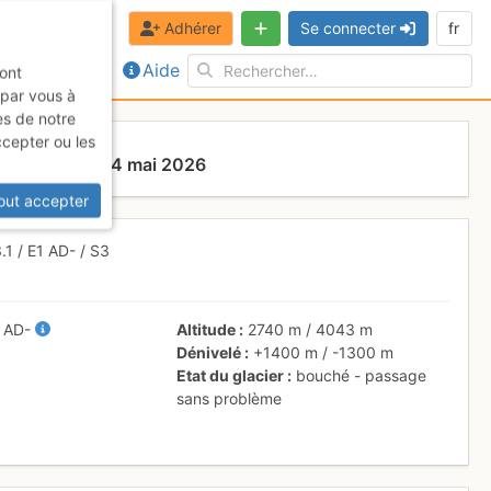
Adhérer
Se connecter
fr
Aide
sont
 par vous à
es de notre
ccepter ou les
Dimanche 24 mai 2026
out accepter
3.1
/
E1
AD-
/ S3
/
AD-
Altitude
2740 m
/
4043 m
Dénivelé
+1400 m
/
-1300 m
Etat du glacier
bouché - passage
sans problème