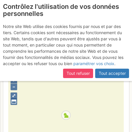
Contrôlez l'utilisation de vos données
fr
personnelles
Mt. Blanc : par les
Notre site Web utilise des cookies fournis par nous et par des
tiers. Certains cookies sont nécessaires au fonctionnement du
Grands Mulets et VN
25 - 26
site Web, tandis que d'autres peuvent être ajustés par vous à
tout moment, en particulier ceux qui nous permettent de
mai 2026
comprendre les performances de notre site Web et de vous
fournir des fonctionnalités de médias sociaux. Vous pouvez les
accepter ou les refuser tous ou bien
paramétrer vos choix
.
France
Haute-Savoie
Mont-Blanc
Tout refuser
Tout accepter
+
–
⤢