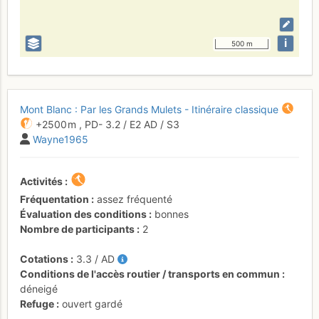
i
500 m
Mont Blanc : Par les Grands Mulets - Itinéraire classique
+2500 m
,
PD-
3.2
/
E2
AD
/ S3
Wayne1965
Activités
Fréquentation
assez fréquenté
Évaluation des conditions
bonnes
Nombre de participants
2
Cotations
3.3
/
AD
Conditions de l'accès routier / transports en commun
déneigé
Refuge
ouvert gardé