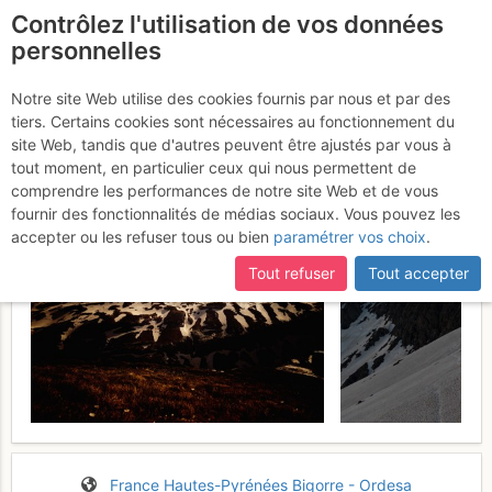
Contrôlez l'utilisation de vos données
fr
personnelles
Taillon : Par la brèche de
Notre site Web utilise des cookies fournis par nous et par des
tiers. Certains cookies sont nécessaires au fonctionnement du
Roland
Mardi 26 mai 2026
site Web, tandis que d'autres peuvent être ajustés par vous à
tout moment, en particulier ceux qui nous permettent de
comprendre les performances de notre site Web et de vous
fournir des fonctionnalités de médias sociaux. Vous pouvez les
accepter ou les refuser tous ou bien
paramétrer vos choix
.
Tout refuser
Tout accepter
France
Hautes-Pyrénées
Bigorre - Ordesa