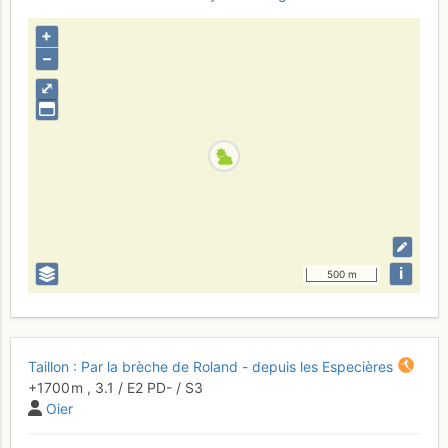
+
–
⤢
i
500 m
Taillon : Par la brèche de Roland - depuis les Especières
+1700 m
,
3.1
/
E2
PD-
/ S3
Oier