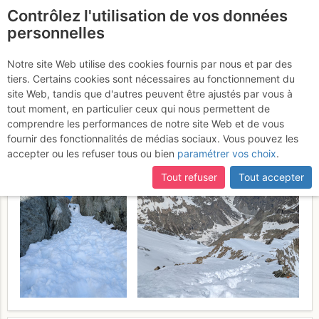
Contrôlez l'utilisation de vos données
fr
personnelles
Pic de Neige Cordier :
Notre site Web utilise des cookies fournis par nous et par des
tiers. Certains cookies sont nécessaires au fonctionnement du
Couloir S du col Émlie Pic
site Web, tandis que d'autres peuvent être ajustés par vous à
et Arête N
tout moment, en particulier ceux qui nous permettent de
Dimanche 24 mai 2026
comprendre les performances de notre site Web et de vous
fournir des fonctionnalités de médias sociaux. Vous pouvez les
accepter ou les refuser tous ou bien
paramétrer vos choix
.
Tout refuser
Tout accepter