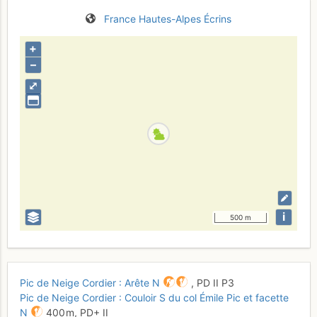
France
Hautes-Alpes
Écrins
+
–
⤢
i
500 m
Pic de Neige Cordier : Arête N
,
PD
II
P3
Pic de Neige Cordier : Couloir S du col Émile Pic et facette
N
400 m,
PD+
II