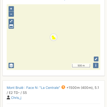
+
–
⤢
i
500 m
Mont Brulé : Face N: "La Centrale"
+1500 m
(400 m),
5.1
/
E2
TD-
/ S5
Chris_j