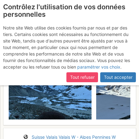
Contrôlez l'utilisation de vos données
fr
personnelles
Mont Brulé : Face N: "La
Notre site Web utilise des cookies fournis par nous et par des
tiers. Certains cookies sont nécessaires au fonctionnement du
Centrale"
Lundi 25 mai 2026
site Web, tandis que d'autres peuvent être ajustés par vous à
tout moment, en particulier ceux qui nous permettent de
comprendre les performances de notre site Web et de vous
fournir des fonctionnalités de médias sociaux. Vous pouvez les
accepter ou les refuser tous ou bien
paramétrer vos choix
.
Tout refuser
Tout accepter
Suisse
Valais
Valais W - Alpes Pennines W