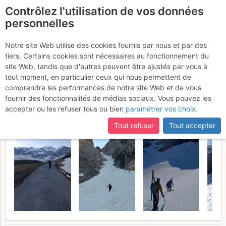
Contrôlez l'utilisation de vos données
fr
personnelles
Pic de la Munia : Face N
Notre site Web utilise des cookies fournis par nous et par des
tiers. Certains cookies sont nécessaires au fonctionnement du
(départ par le couloir de
site Web, tandis que d'autres peuvent être ajustés par vous à
droite)
tout moment, en particulier ceux qui nous permettent de
Dimanche 24 mai 2026
comprendre les performances de notre site Web et de vous
fournir des fonctionnalités de médias sociaux. Vous pouvez les
accepter ou les refuser tous ou bien
paramétrer vos choix
.
Tout refuser
Tout accepter