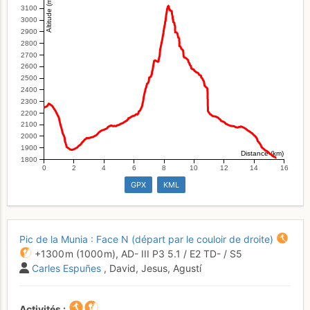
Altitude (m)
3100
3000
2900
2800
2700
2600
2500
2400
2300
2200
2100
2000
1900
Distance (km)
1800
0
2
4
6
8
10
12
14
16
GPX
KML
Pic de la Munia : Face N (départ par le couloir de droite)
+1300 m
(1000 m),
AD-
III
P3
5.1
/
E2
TD-
/ S5
Carles Espuñes
, David, Jesus, Agustí
Activités