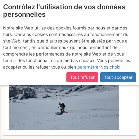
Contrôlez l'utilisation de vos données
fr
personnelles
Suite à une récente et importante mise à jour du site,
si
Alphubel : Traversée
certaines pages ne sont plus accessibles, manquantes ou
Notre site Web utilise des cookies fournis par nous et par des
incomplètes, déconnectez-vous puis reconnectez-vous à votre
tiers. Certains cookies sont nécessaires au fonctionnement du
Täschhütte Saas Fee
Dimanche
compte sur le site.
site Web, tandis que d'autres peuvent être ajustés par vous à
tout moment, en particulier ceux qui nous permettent de
24 mai 2026
comprendre les performances de notre site Web et de vous
fournir des fonctionnalités de médias sociaux. Vous pouvez les
accepter ou les refuser tous ou bien
paramétrer vos choix
.
Tout refuser
Tout accepter