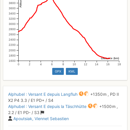
3800
3600
3400
3200
3000
2800
2600
2400
2200
2000
1800
Distance (km)
1600
0
2
4
6
8
10
12
14
16
18
GPX
KML
Alphubel : Versant E depuis Langfluh
+1350 m
,
PD
II
X2
P4
3.3
/
E1
PD+
/ S4
Alphubel : Versant E depuis la Täschhütte
+1500 m
,
2.2
/
E1
PD-
/ S3
Apoutsiak
Viennet Sebastien