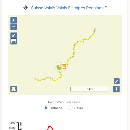
Suisse
Valais
Valais E - Alpes Pennines E
+
–
⤢
i
5 km
Profil d'altitude selon :
Distance
Heure
4200
Altitude (m)
4000