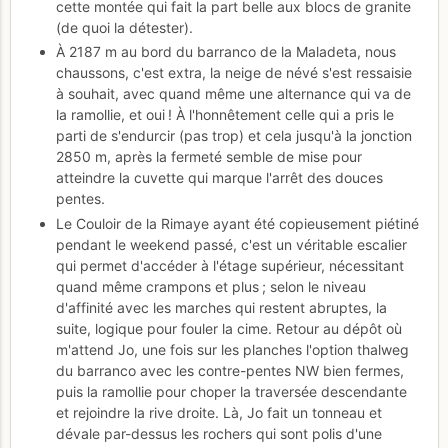
cette montée qui fait la part belle aux blocs de granite
(de quoi la détester).
À 2187 m au bord du barranco de la Maladeta, nous
chaussons, c'est extra, la neige de névé s'est ressaisie
à souhait, avec quand même une alternance qui va de
la ramollie, et oui ! À l'honnêtement celle qui a pris le
parti de s'endurcir (pas trop) et cela jusqu'à la jonction
2850 m, après la fermeté semble de mise pour
atteindre la cuvette qui marque l'arrêt des douces
pentes.
Le Couloir de la Rimaye ayant été copieusement piétiné
pendant le weekend passé, c'est un véritable escalier
qui permet d'accéder à l'étage supérieur, nécessitant
quand même crampons et plus ; selon le niveau
d'affinité avec les marches qui restent abruptes, la
suite, logique pour fouler la cime. Retour au dépôt où
m'attend Jo, une fois sur les planches l'option thalweg
du barranco avec les contre-pentes NW bien fermes,
puis la ramollie pour choper la traversée descendante
et rejoindre la rive droite. Là, Jo fait un tonneau et
dévale par-dessus les rochers qui sont polis d'une