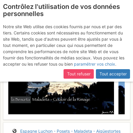
Contrôlez l'utilisation de vos données
fr
personnelles
Maladeta Couloir de la
Notre site Web utilise des cookies fournis par nous et par des
tiers. Certains cookies sont nécessaires au fonctionnement du
Rimaye
Lundi 25 mai 2026
site Web, tandis que d'autres peuvent être ajustés par vous à
tout moment, en particulier ceux qui nous permettent de
comprendre les performances de notre site Web et de vous
fournir des fonctionnalités de médias sociaux. Vous pouvez les
accepter ou les refuser tous ou bien
paramétrer vos choix
.
Tout refuser
Tout accepter
Espagne
Luchon - Posets - Maladeta - Aigüestortes