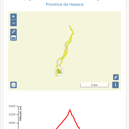
Province de Huesca
+
–
⤢
i
2 km
3400
Altitude (m)
3200
3000