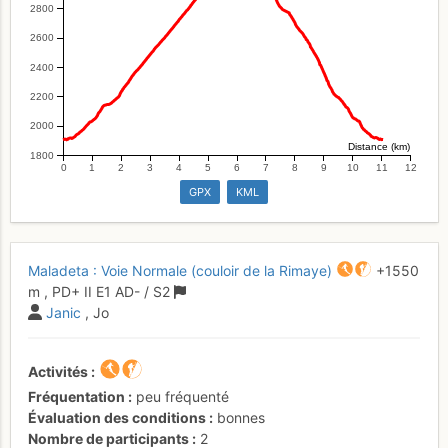
2800
2600
2400
2200
2000
Distance (km)
1800
0
1
2
3
4
5
6
7
8
9
10
11
12
GPX
KML
Maladeta : Voie Normale (couloir de la Rimaye)
+1550
m
,
PD+
II
E1
AD-
/ S2
Janic
, Jo
Activités
Fréquentation
peu fréquenté
Évaluation des conditions
bonnes
Nombre de participants
2