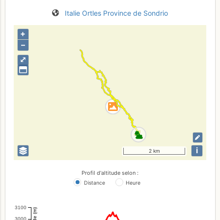
Italie
Ortles
Province de Sondrio
+
–
⤢
i
2 km
Profil d'altitude selon :
Distance
Heure
3100
Altitude (m)
3000