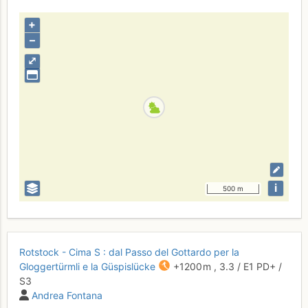
+
–
⤢
i
500 m
Rotstock - Cima S : dal Passo del Gottardo per la
Gloggertürmli e la Güspislücke
+1200 m
,
3.3
/
E1
PD+
/
S3
Andrea Fontana