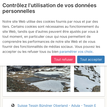
Contrôlez l'utilisation de vos données
fr
personnelles
Dal Passo del Gottardo
Notre site Web utilise des cookies fournis par nous et par des
tiers. Certains cookies sont nécessaires au fonctionnement du
Monte Prosa
Jeudi 14 mai 2026
site Web, tandis que d'autres peuvent être ajustés par vous à
tout moment, en particulier ceux qui nous permettent de
comprendre les performances de notre site Web et de vous
fournir des fonctionnalités de médias sociaux. Vous pouvez les
accepter ou les refuser tous ou bien
paramétrer vos choix
.
Tout refuser
Tout accepter
Suisse
Tessin
Bündner Oberland - Adula - Tessin E