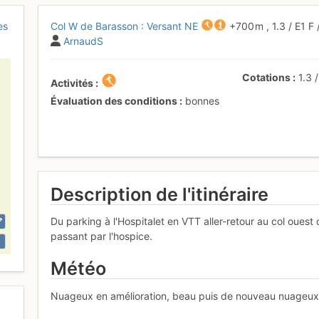
es
Col W de Barasson : Versant NE
+700 m
,
1.3
/
E1
F
ArnaudS
Cotations
1.3
Activités
Évaluation des conditions
bonnes
Description de l'itinéraire
Du parking à l'Hospitalet en VTT aller-retour au col oues
passant par l'hospice.
Météo
Nuageux en amélioration, beau puis de nouveau nuageux