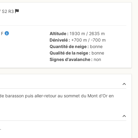
/ S2
R3
/
F
Altitude
1930 m
/
2635 m
Dénivelé
+700 m
/
-700 m
Quantité de neige
bonne
Qualité de la neige
bonne
Signes d'avalanche
non
t de barasson puis aller-retour au sommet du Mont d'Or en
.