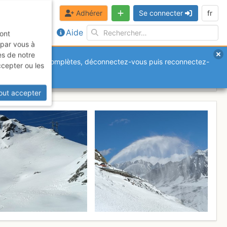
Adhérer
Se connecter
fr
Aide
sont
 par vous à
es de notre
anquantes ou incomplètes, déconnectez-vous puis reconnectez-
ccepter ou les
ospice
Mercredi 13 mai 2026
out accepter