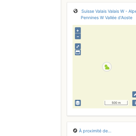
Suisse
Valais
Valais W - Alp
Pennines W
Vallée d'Aoste
+
–
⤢
i
500 m
À proximité de...