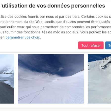
l'utilisation de vos données personnelles
ilise des cookies fournis par nous et par des tiers. Certains cookies 
onctionnement du site Web, tandis que d'autres peuvent être ajustés
particulier ceux qui nous permettent de comprendre les performanc
mise à jour du site,
si certaines pages ne sont plus accessibles, m
ous fournir des fonctionnalités de médias sociaux. Vous pouvez les a
rasson + Mont Mort depuis l'h
ien
paramétrer vos choix
.
Tout refuser
T