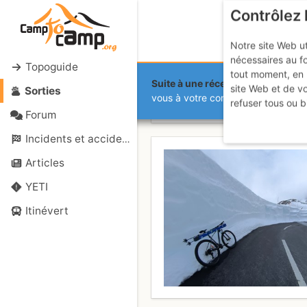
Contrôlez 
Notre site Web ut
nécessaires au f
Topoguide
tout moment, en 
Suite à une récente et importante 
site Web et de v
Sorties
Col W de Ba
vous à votre compte sur le site.
refuser tous ou b
Forum
Incidents et accidents
Articles
YETI
Itinévert