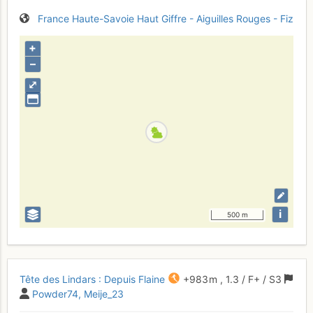
France
Haute-Savoie
Haut Giffre - Aiguilles Rouges - Fiz
+
–
⤢
i
500 m
Tête des Lindars : Depuis Flaine
+983 m
,
1.3
/
F+
/ S3
Powder74
Meije_23