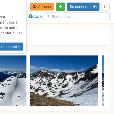
Adhérer
Se connecter
fr
Aide
sont
 par vous à
es de notre
ccepter ou les
 11 mai 2026
out accepter