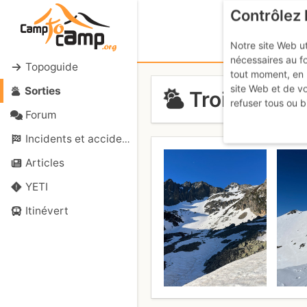
Contrôlez 
Notre site Web ut
nécessaires au f
Topoguide
tout moment, en 
site Web et de v
Sorties
Trois cols 
refuser tous ou b
Forum
Incidents et accidents
Articles
YETI
Itinévert