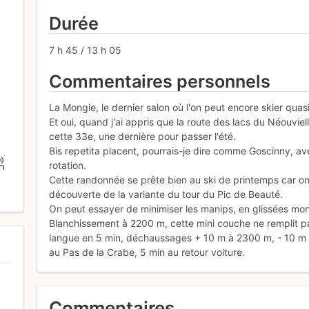
Durée
7 h 45 / 13 h 05
Commentaires personnels
La Mongie, le dernier salon où l'on peut encore skier quas
Et oui, quand j'ai appris que la route des lacs du Néouviel
cette 33e, une dernière pour passer l'été.
Bis repetita placent, pourrais-je dire comme Goscinny, 
m)
rotation.
5
Cette randonnée se prête bien au ski de printemps car on n
découverte de la variante du tour du Pic de Beauté.
On peut essayer de minimiser les manips, en glissées mo
Blanchissement à 2200 m, cette mini couche ne remplit pas
langue en 5 min, déchaussages + 10 m à 2300 m, - 10 m à 
au Pas de la Crabe, 5 min au retour voiture.
Commentaires