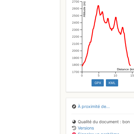
2700
Altitude (m)
2600
2500
2400
2300
2200
2100
2000
1900
1800
Distance (k
1700
0
5
10
1
GPX
KML
À proximité de...
Qualité du document
bon
Versions