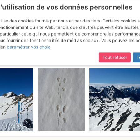
l'utilisation de vos données personnelles
ilise des cookies fournis par nous et par des tiers. Certains cookies 
onctionnement du site Web, tandis que d'autres peuvent être ajustés
particulier ceux qui nous permettent de comprendre les performanc
ous fournir des fonctionnalités de médias sociaux. Vous pouvez les a
autour du 4 Termes/Contadé
Lundi
ien
paramétrer vos choix
.
Tout refuser
T