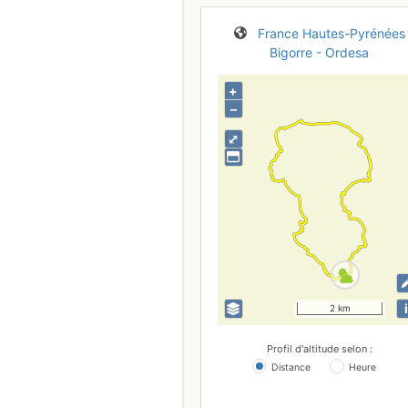
France
Hautes-Pyrénées
Bigorre - Ordesa
+
–
⤢
i
2 km
Profil d'altitude selon :
Distance
Heure