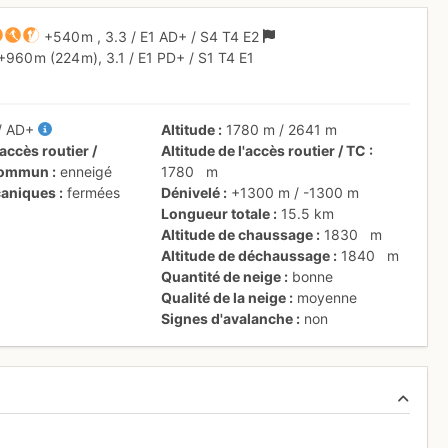
+540 m
,
3.3
/
E1
AD+
/ S4
T4
E2
+960 m
(224 m),
3.1
/
E1
PD+
/ S1
T4
E1
/
AD+
Altitude
1780 m
/
2641 m
accès routier /
Altitude de l'accès routier / TC
 commun
enneigé
1780
m
aniques
fermées
Dénivelé
+1300 m
/
-1300 m
Longueur totale
15.5 km
Altitude de chaussage
1830
m
Altitude de déchaussage
1840
m
Quantité de neige
bonne
Qualité de la neige
moyenne
Signes d'avalanche
non