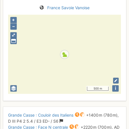
France
Savoie
Vanoise
+
–
⤢
i
500 m
Grande Casse : Couloir des Italiens
+1400 m
(780 m),
D
III
P4
2
5.4
/
E3
ED-
/ S6
Grande Casse : Face N centrale
+2220 m
(700 m),
AD