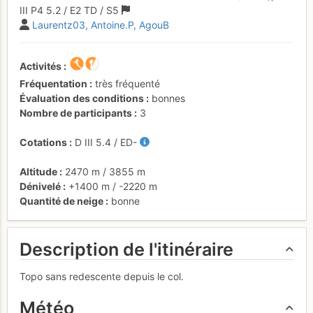
III
P4
5.2
/
E2
TD
/ S5
Laurentz03
Antoine.P
AgouB
Activités
Fréquentation
très fréquenté
Évaluation des conditions
bonnes
Nombre de participants
3
Cotations
D
III
5.4
/
ED-
Altitude
2470 m
/
3855 m
Dénivelé
+1400 m
/
-2220 m
Quantité de neige
bonne
Description de l'itinéraire
Topo sans redescente depuis le col.
Météo