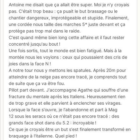
Antoine me disait que ça allait être super. Moi je n'y croyais
pas. C'était trop beau : ça puait le but brassage ou le
chantier dangereux, improtégeable et stupide. Finalement,
une cordée nous taille des marches 5* juste devant et ça
protège pas trop mal dans le raide.
C'est quand même bien long cette affaire et il faut rester
concentré jusqu'au bout !
Une fois sortis, tout le monde est bien fatigué. Mais à la
montée nous les voyions : ceux qui poussaient des cris de
joies dans la face N !
A notre tour nous y mettons les spatules. Après 20m pour
atteindre de la neige pas encore tracé, je comprends tout
de suite que ça va être fou.
Pillot part devant. J'accompagne Agathe qui souffre d'une
fracture du mentale après les Italiens. Heureusement rien
de trop grave et elle parvient à enclencher ses virages.
Lorsque la face s'ouvre, je l'abandonne et part à Mag
12 sous les seracs où ce n'était pas encore tracé : des
grands face shot dans du 5.2 : incroyable !
Ce que je croyais être un but s'est finalement transformé en
braquage à l'italienne. Quel pied !