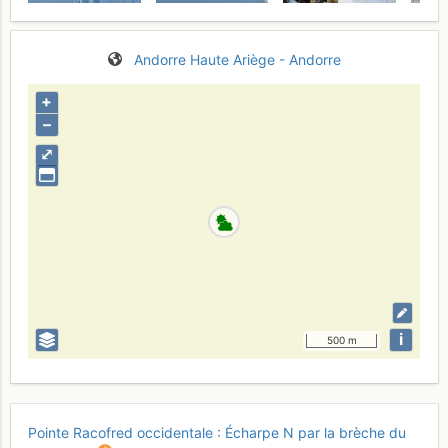
Andorre
Haute Ariège - Andorre
+
–
⤢
i
500 m
Pointe Racofred occidentale : Écharpe N par la brèche du