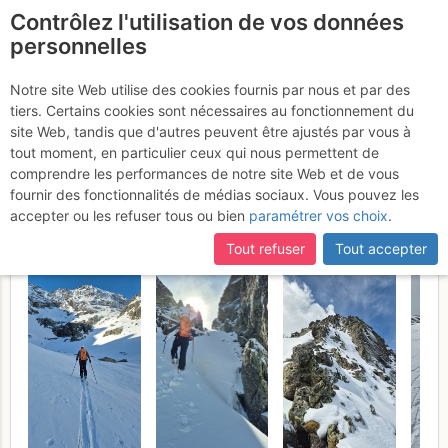
Contrôlez l'utilisation de vos données
fr
personnelles
Pointe Racofred
Notre site Web utilise des cookies fournis par nous et par des
tiers. Certains cookies sont nécessaires au fonctionnement du
occidentale : Echarpe Nord
site Web, tandis que d'autres peuvent être ajustés par vous à
par la breche du Recoufret
tout moment, en particulier ceux qui nous permettent de
comprendre les performances de notre site Web et de vous
Jeudi 7 mai 2026
fournir des fonctionnalités de médias sociaux. Vous pouvez les
accepter ou les refuser tous ou bien
paramétrer vos choix
.
Tout refuser
Tout accepter