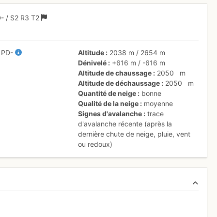
D-
/ S2
R3
T2
/
PD-
Altitude
2038 m
/
2654 m
Dénivelé
+616 m
/
-616 m
Altitude de chaussage
2050
m
Altitude de déchaussage
2050
m
Quantité de neige
bonne
Qualité de la neige
moyenne
Signes d'avalanche
trace
d'avalanche récente (après la
dernière chute de neige, pluie, vent
ou redoux)