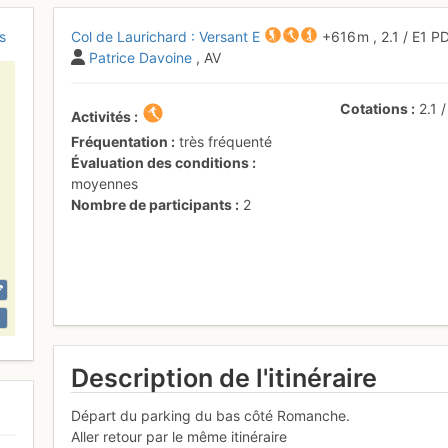
s
Col de Laurichard : Versant E
+616 m
,
2.1
/
E1
P
Patrice Davoine
, AV
Cotations
2.1
Activités
Fréquentation
très fréquenté
Évaluation des conditions
moyennes
Nombre de participants
2
Description de l'itinéraire
Départ du parking du bas côté Romanche.
Aller retour par le même itinéraire