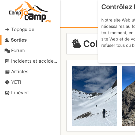
Contrôlez 
Notre site Web ut
nécessaires au f
Topoguide
tout moment, en 
site Web et de v
Sorties
Col de Lauri
refuser tous ou b
Forum
Incidents et accidents
Articles
YETI
Itinévert