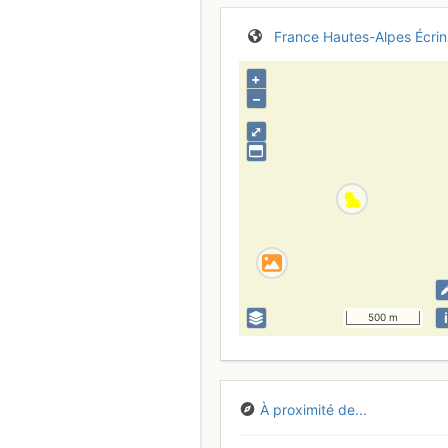
France
Hautes-Alpes
Écrin
+
–
⤢
i
500 m
À proximité de...