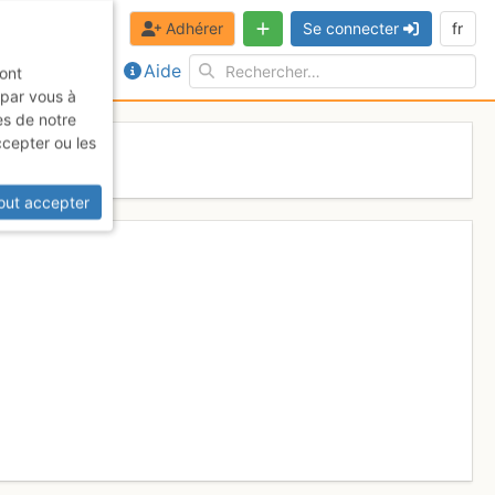
Adhérer
Se connecter
fr
Aide
sont
 par vous à
es de notre
ccepter ou les
out accepter