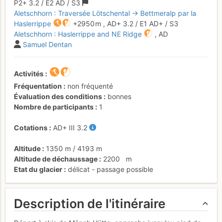
P2+
3.2
/
E2
AD
/ S3
Aletschhorn : Traversée Lötschental → Bettmeralp par la
Haslerrippe
+2950 m
,
AD+
3.2
/
E1
AD+
/ S3
Aletschhorn : Haslerrippe and NE Ridge
,
AD
Samuel Dentan
Activités
Fréquentation
non fréquenté
Évaluation des conditions
bonnes
Nombre de participants
1
Cotations
AD+
III
3.2
Altitude
1350 m
/
4193 m
Altitude de déchaussage
2200
m
Etat du glacier
délicat - passage possible
Description de l'itinéraire