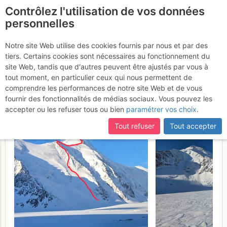
Contrôlez l'utilisation de vos données
fr
personnelles
Aletschhorn :
Notre site Web utilise des cookies fournis par nous et par des
tiers. Certains cookies sont nécessaires au fonctionnement du
Haslerrippe et arête NE,
site Web, tandis que d'autres peuvent être ajustés par vous à
puis descente arête SW
tout moment, en particulier ceux qui nous permettent de
comprendre les performances de notre site Web et de vous
dans la nuit
8 - 9 mai 2026
fournir des fonctionnalités de médias sociaux. Vous pouvez les
accepter ou les refuser tous ou bien
paramétrer vos choix
.
Tout refuser
Tout accepter