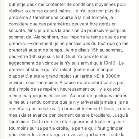
but et je peux me contenter de conditions moyennes pour
réaliser la course quand même. Je n'ai pas non plus de
problème à terminer une course à la nuit tombée, je
considère que ces paramètres peuvent être gérés en
sécurité. Ainsi je prends la décision de poursuivre jusqu'au
sommet de l'Alerschhorn, peu importe le temps que ça me
prendra. Evidemment, je ne pensais pas du tout que ça me
prendrait autant de temps. Je me disais 15h au sommet,
peut-être 16h si je suis lent. Quel n'a pas été mon
aggacement de voir que je n'y suis arrivé qu'à 19h10 ! Le
premier obstacle qui m'a ralenti (outre mon manque
d'appétit) a été le grand replat sur l'arête NE, à 3800m
environ, sous l'antécime. À cause du brouillard ça n'a pas
été simple de se repérer, heureusement qu'il y a quand
même eu quelques éclaircies. Au bout de quelques mètres
je me suis rendu compte que je n'y arriverais jamais si je ne
remettais pas mes skis. Ça brassait tellement ! Donc je mets
mes skis et avance péniblement dans le brouillard. Jusqu'à
l'antécime. Cette dernière était quasiment toute en glace
(du moins sur sa partie droite, la partie qu'il faut grimper
pour éviter les deux larges crevasses qui barrent toute la