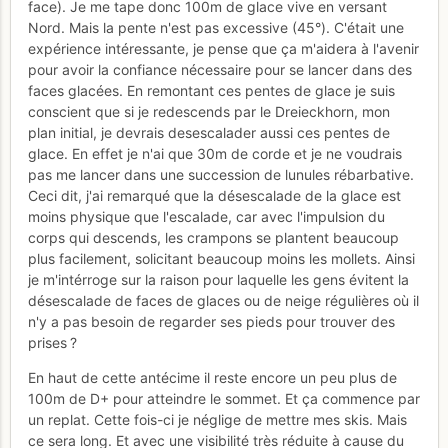
face). Je me tape donc 100m de glace vive en versant
Nord. Mais la pente n'est pas excessive (45°). C'était une
expérience intéressante, je pense que ça m'aidera à l'avenir
pour avoir la confiance nécessaire pour se lancer dans des
faces glacées. En remontant ces pentes de glace je suis
conscient que si je redescends par le Dreieckhorn, mon
plan initial, je devrais desescalader aussi ces pentes de
glace. En effet je n'ai que 30m de corde et je ne voudrais
pas me lancer dans une succession de lunules rébarbative.
Ceci dit, j'ai remarqué que la désescalade de la glace est
moins physique que l'escalade, car avec l'impulsion du
corps qui descends, les crampons se plantent beaucoup
plus facilement, solicitant beaucoup moins les mollets. Ainsi
je m'intérroge sur la raison pour laquelle les gens évitent la
désescalade de faces de glaces ou de neige régulières où il
n'y a pas besoin de regarder ses pieds pour trouver des
prises ?
En haut de cette antécime il reste encore un peu plus de
100m de D+ pour atteindre le sommet. Et ça commence par
un replat. Cette fois-ci je néglige de mettre mes skis. Mais
ce sera long. Et avec une visibilité très réduite à cause du