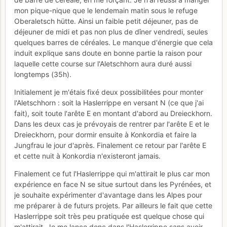
mon pique-nique que le lendemain matin sous le refuge
Oberaletsch hütte. Ainsi un faible petit déjeuner, pas de
déjeuner de midi et pas non plus de dîner vendredi, seules
quelques barres de céréales. Le manque d'énergie que cela
induit explique sans doute en bonne partie la raison pour
laquelle cette course sur l'Aletschhorn aura duré aussi
longtemps (35h).
Initialement je m'étais fixé deux possibilitées pour monter
l'Aletschhorn : soit la Haslerrippe en versant N (ce que j'ai
fait), soit toute l'arête E en montant d'abord au Dreieckhorn.
Dans les deux cas je prévoyais de rentrer par l'arête E et le
Dreieckhorn, pour dormir ensuite à Konkordia et faire la
Jungfrau le jour d'après. Finalement ce retour par l'arête E
et cette nuit à Konkordia n'existeront jamais.
Finalement ce fut l'Haslerrippe qui m'attirait le plus car mon
expérience en face N se situe surtout dans les Pyrénées, et
je souhaite expérimenter d'avantage dans les Alpes pour
me préparer à de futurs projets. Par ailleurs le fait que cette
Haslerrippe soit très peu pratiquée est quelque chose qui
m'attirait. Je me lance donc dans l'Haslerrippe sans avoir