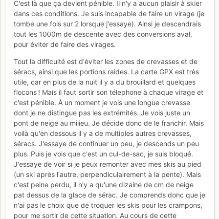
C'est là que ça devient pénible. Il n'y a aucun plaisir à skier
dans ces conditions. Je suis incapable de faire un virage (je
tombe une fois sur 2 lorsque j'essaye). Ainsi je descendrais
tout les 1000m de descente avec des conversions aval,
pour éviter de faire des virages.
Tout la difficulté est d'éviter les zones de crevasses et de
séracs, ainsi que les portions raides. La carte GPX est très
utile, car en plus de la nuit il y a du brouillard et quelques
flocons ! Mais il faut sortir son télephone à chaque virage et
c'est pénible. À un moment je vois une longue crevasse
dont je ne distingue pas les extrémités. Je vois juste un
pont de neige au milieu. Je décide donc de le franchir. Mais
voilà qu'en dessous il y a de multiples autres crevasses,
séracs. J'essaye de continuer un peu, je descends un peu
plus. Puis je vois que c'est un cul-de-sac, je suis bloqué.
J'essaye de voir si je peux remonter avec mes skis au pied
(un ski après l'autre, perpendiculairement à la pente). Mais
c'est peine perdu, il n'y a qu'une dizaine de cm de neige
pat dessus de la glace de sérac. Je comprends donc que je
n'ai pas le choix que de troquer les skis pour les crampons,
pour me sortir de cette situation. Au cours de cette