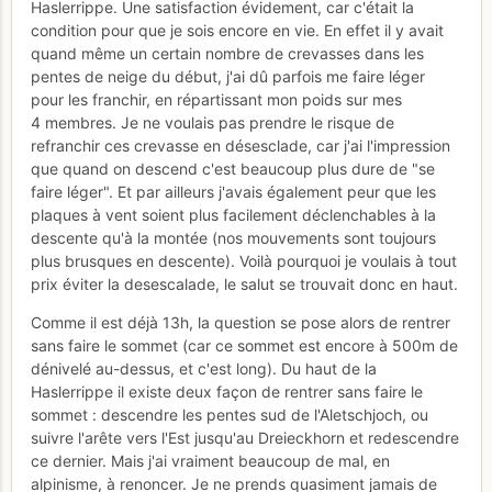
Haslerrippe. Une satisfaction évidement, car c'était la
condition pour que je sois encore en vie. En effet il y avait
quand même un certain nombre de crevasses dans les
pentes de neige du début, j'ai dû parfois me faire léger
pour les franchir, en répartissant mon poids sur mes
4 membres. Je ne voulais pas prendre le risque de
refranchir ces crevasse en désesclade, car j'ai l'impression
que quand on descend c'est beaucoup plus dure de "se
faire léger". Et par ailleurs j'avais également peur que les
plaques à vent soient plus facilement déclenchables à la
descente qu'à la montée (nos mouvements sont toujours
plus brusques en descente). Voilà pourquoi je voulais à tout
prix éviter la desescalade, le salut se trouvait donc en haut.
Comme il est déjà 13h, la question se pose alors de rentrer
sans faire le sommet (car ce sommet est encore à 500m de
dénivelé au-dessus, et c'est long). Du haut de la
Haslerrippe il existe deux façon de rentrer sans faire le
sommet : descendre les pentes sud de l'Aletschjoch, ou
suivre l'arête vers l'Est jusqu'au Dreieckhorn et redescendre
ce dernier. Mais j'ai vraiment beaucoup de mal, en
alpinisme, à renoncer. Je ne prends quasiment jamais de