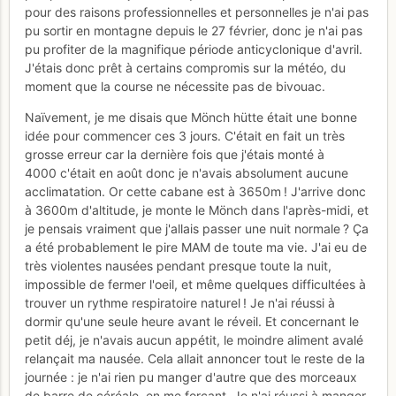
pour des raisons professionnelles et personnelles je n'ai pas
pu sortir en montagne depuis le 27 février, donc je n'ai pas
pu profiter de la magnifique période anticyclonique d'avril.
J'étais donc prêt à certains compromis sur la météo, du
moment que la course ne nécessite pas de bivouac.
Naïvement, je me disais que Mönch hütte était une bonne
idée pour commencer ces 3 jours. C'était en fait un très
grosse erreur car la dernière fois que j'étais monté à
4000 c'était en août donc je n'avais absolument aucune
acclimatation. Or cette cabane est à 3650m ! J'arrive donc
à 3600m d'altitude, je monte le Mönch dans l'après-midi, et
je pensais vraiment que j'allais passer une nuit normale ? Ça
a été probablement le pire MAM de toute ma vie. J'ai eu de
très violentes nausées pendant presque toute la nuit,
impossible de fermer l'oeil, et même quelques difficultées à
trouver un rythme respiratoire naturel ! Je n'ai réussi à
dormir qu'une seule heure avant le réveil. Et concernant le
petit déj, je n'avais aucun appétit, le moindre aliment avalé
relançait ma nausée. Cela allait annoncer tout le reste de la
journée : je n'ai rien pu manger d'autre que des morceaux
de barre de céréale, en me forçant. Je n'ai réussi à manger