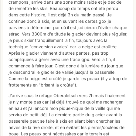
crampons j'arrive dans une zone moins raide et je décide
de remettre les skis. Beaucoup de temps ont été perdu
dans cette histoire, il est déjà 3h du matin passé. Je
continue donc à skis, et en suivant les cartes gpx je
parviens à déterminer par où il est judicieux d'éviter chaque
sérac. Vers 3300m d'altitude le glacier devient plus régulier,
je peux skier tranquillement la fin, toujours avec la
technique "conversion avales" car la neige est croûtée.
Après le glacier viennent d'autres pentes, pas trop
compliquées à gérer avec une trace gpx. Vers la fin, il
commence à faire jour. C'est donc à la lumière du jour que
je descendrai le glacier de vallée jusqu'à la passerelle.
Comme la neige est croûté je garde les peaux (il y a trop de
frottements en "brisant la croûte").
J'arrive sous le refuge Oberaletsch vers 7h mais finalement
je n'y monte pas car j'ai déjà trouvé de quoi me recharger
en eau et j'ai encore mon pique-nique de la veille qui me
servira de petit-déj. La dernière partie du glacier avant la
passerelle peut se faire à skis en allant bien chercher les
névés de la rive droite, et en évitant les pierres/coulées de
boue. Les peaux sont nécéssaires car le terrain est