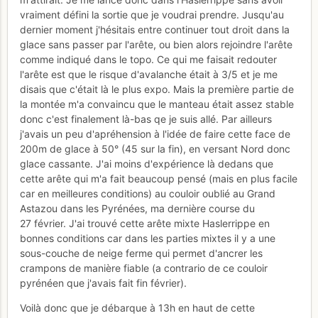
vraiment défini la sortie que je voudrai prendre. Jusqu'au
dernier moment j'hésitais entre continuer tout droit dans la
glace sans passer par l'arête, ou bien alors rejoindre l'arête
comme indiqué dans le topo. Ce qui me faisait redouter
l'arête est que le risque d'avalanche était à 3/5 et je me
disais que c'était là le plus expo. Mais la première partie de
la montée m'a convaincu que le manteau était assez stable
donc c'est finalement là-bas qe je suis allé. Par ailleurs
j'avais un peu d'apréhension à l'idée de faire cette face de
200m de glace à 50° (45 sur la fin), en versant Nord donc
glace cassante. J'ai moins d'expérience là dedans que
cette arête qui m'a fait beaucoup pensé (mais en plus facile
car en meilleures conditions) au couloir oublié au Grand
Astazou dans les Pyrénées, ma dernière course du
27 février. J'ai trouvé cette arête mixte Haslerrippe en
bonnes conditions car dans les parties mixtes il y a une
sous-couche de neige ferme qui permet d'ancrer les
crampons de manière fiable (a contrario de ce couloir
pyrénéen que j'avais fait fin février).
Voilà donc que je débarque à 13h en haut de cette