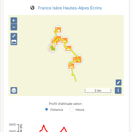
France
Isère
Hautes-Alpes
Écrins
+
–
⤢
i
2 km
Profil d'altitude selon :
Distance
Heure
3600
Altitude (m)
3400