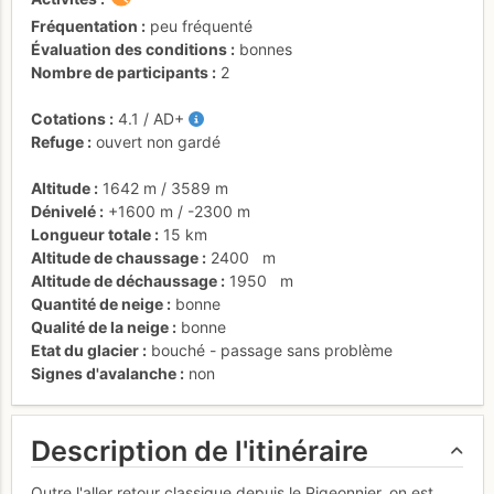
Fréquentation
peu fréquenté
Évaluation des conditions
bonnes
Nombre de participants
2
Cotations
4.1
/
AD+
Refuge
ouvert non gardé
Altitude
1642 m
/
3589 m
Dénivelé
+1600 m
/
-2300 m
Longueur totale
15 km
Altitude de chaussage
2400
m
Altitude de déchaussage
1950
m
Quantité de neige
bonne
Qualité de la neige
bonne
Etat du glacier
bouché - passage sans problème
Signes d'avalanche
non
Description de l'itinéraire
Outre l'aller retour classique depuis le Pigeonnier, on est