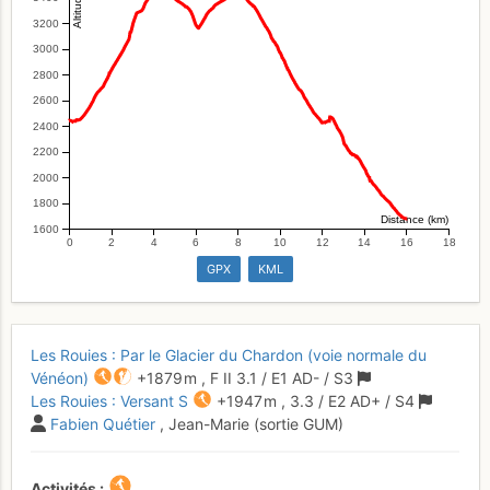
3200
3000
2800
2600
2400
2200
2000
1800
Distance (km)
1600
0
2
4
6
8
10
12
14
16
18
GPX
KML
Les Rouies : Par le Glacier du Chardon (voie normale du
Vénéon)
+1879 m
,
F
II
3.1
/
E1
AD-
/ S3
Les Rouies : Versant S
+1947 m
,
3.3
/
E2
AD+
/ S4
Fabien Quétier
, Jean-Marie (sortie GUM)
Activités