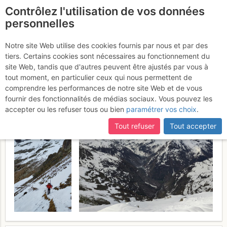
Contrôlez l'utilisation de vos données
fr
personnelles
Les Rouies : Versant S
Notre site Web utilise des cookies fournis par nous et par des
tiers. Certains cookies sont nécessaires au fonctionnement du
(avec un peu de rab)
Samedi 9
site Web, tandis que d'autres peuvent être ajustés par vous à
tout moment, en particulier ceux qui nous permettent de
mai 2026
comprendre les performances de notre site Web et de vous
fournir des fonctionnalités de médias sociaux. Vous pouvez les
accepter ou les refuser tous ou bien
paramétrer vos choix
.
Tout refuser
Tout accepter