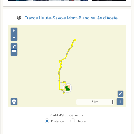
France
Haute-Savoie
Mont-Blanc
Vallée d'Aoste
+
–
⤢
i
5 km
Profil d'altitude selon :
Distance
Heure