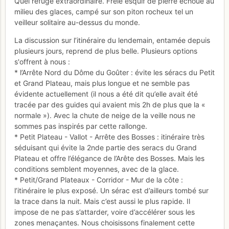
Quel refuge extraordinaire. Frêle esquif de pierre échoué au
milieu des glaces, campé sur son piton rocheux tel un
veilleur solitaire au-dessus du monde.
La discussion sur l’itinéraire du lendemain, entamée depuis
plusieurs jours, reprend de plus belle. Plusieurs options
s'offrent à nous :
* l’Arrête Nord du Dôme du Goûter : évite les séracs du Petit
et Grand Plateau, mais plus longue et ne semble pas
évidente actuellement (il nous a été dit qu’elle avait été
tracée par des guides qui avaient mis 2h de plus que la «
normale »). Avec la chute de neige de la veille nous ne
sommes pas inspirés par cette rallonge.
* Petit Plateau - Vallot - Arrête des Bosses : itinéraire très
séduisant qui évite la 2nde partie des seracs du Grand
Plateau et offre l’élégance de l’Arête des Bosses. Mais les
conditions semblent moyennes, avec de la glace.
* Petit/Grand Plateaux - Corridor - Mur de la côte :
l’itinéraire le plus exposé. Un sérac est d’ailleurs tombé sur
la trace dans la nuit. Mais c’est aussi le plus rapide. Il
impose de ne pas s’attarder, voire d’accélérer sous les
zones menaçantes. Nous choisissons finalement cette