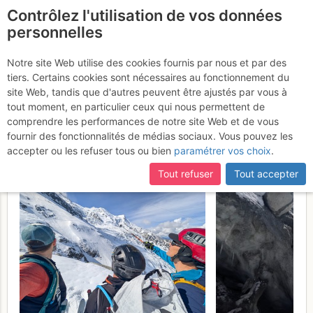
Contrôlez l'utilisation de vos données
fr
personnelles
Suite à une récente et importante mise à jour du site,
si
Mont Blanc : depuis le
certaines pages ne sont plus accessibles, manquantes ou
Notre site Web utilise des cookies fournis par nous et par des
incomplètes, déconnectez-vous puis reconnectez-vous à votre
tiers. Certains cookies sont nécessaires au fonctionnement du
refuge des Grands Mulets
compte sur le site.
site Web, tandis que d'autres peuvent être ajustés par vous à
via le Corridor puis Face N
tout moment, en particulier ceux qui nous permettent de
comprendre les performances de notre site Web et de vous
8 - 9 mai 2026
fournir des fonctionnalités de médias sociaux. Vous pouvez les
accepter ou les refuser tous ou bien
paramétrer vos choix
.
Tout refuser
Tout accepter