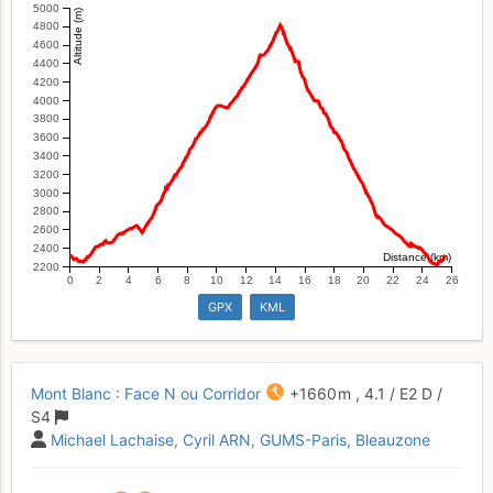
5000
Altitude (m)
4800
4600
4400
4200
4000
3800
3600
3400
3200
3000
2800
2600
2400
Distance (km)
2200
0
2
4
6
8
10
12
14
16
18
20
22
24
26
GPX
KML
Mont Blanc : Face N ou Corridor
+1660 m
,
4.1
/
E2
D
/
S4
Michael Lachaise
Cyril ARN
GUMS-Paris
Bleauzone