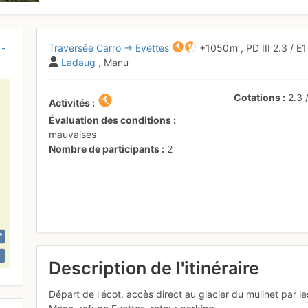
 -
Traversée Carro → Evettes
+1050 m
,
PD
III
2.3
/
E
Ladaug
, Manu
Cotations
2.3
Activités
Évaluation des conditions
mauvaises
Nombre de participants
2
Description de l'itinéraire
Départ de l'écot, accès direct au glacier du mulinet par les