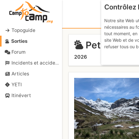
Contrôlez 
Notre site Web ut
nécessaires au f
Topoguide
tout moment, en 
site Web et de v
Sorties
Petite Trav
refuser tous ou b
Forum
2026
Incidents et accidents
Articles
YETI
Itinévert