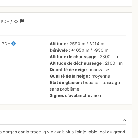
1
PD+
/ S3
/
PD+
Altitude
2590 m
/
3214 m
Dénivelé
+1050 m
/
-950 m
Altitude de chaussage
2300
m
Altitude de déchaussage
2100
m
Quantité de neige
mauvaise
Qualité de la neige
moyenne
Etat du glacier
bouché - passage
sans problème
Signes d'avalanche
non
 gorges car la trace IgN n'avait plus l'air jouable, col du grand