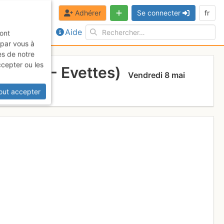
Adhérer
Se connecter
fr
Aide
sont
 par vous à
es de notre
ccepter ou les
d Méan - Evettes)
Vendredi 8 mai
out accepter