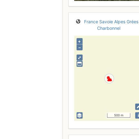
France
Savoie
Alpes Grées
Charbonnel
+
–
⤢
i
500 m