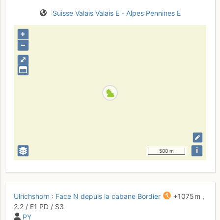
Suisse
Valais
Valais E - Alpes Pennines E
+
–
⤢
i
500 m
Ulrichshorn : Face N depuis la cabane Bordier
+1075 m
,
2.2
/
E1
PD
/ S3
PY