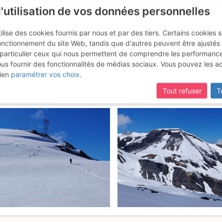
l'utilisation de vos données personnelles
ilise des cookies fournis par nous et par des tiers. Certains cookies 
onctionnement du site Web, tandis que d'autres peuvent être ajustés
particulier ceux qui nous permettent de comprendre les performanc
mise à jour du site,
si certaines pages ne sont plus accessibles, m
ous fournir des fonctionnalités de médias sociaux. Vous pouvez les a
 Terrasse : Aiguille du Charmoz
ien
paramétrer vos choix
.
Tout refuser
T