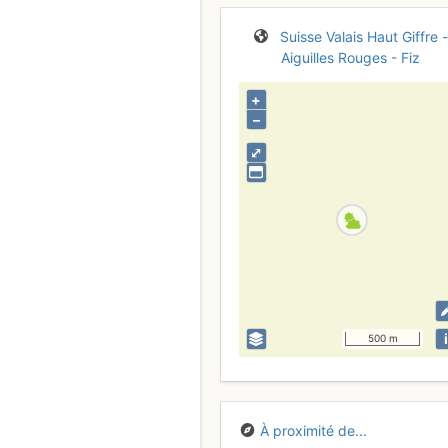
Suisse
Valais
Haut Giffre -
Aiguilles Rouges - Fiz
+
–
⤢
i
500 m
À proximité de...