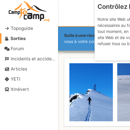
Contrôlez 
Notre site Web ut
nécessaires au f
Topoguide
tout moment, en 
Suite à une récente et importante 
site Web et de v
Sorties
Pointe de la
vous à votre compte sur le site.
refuser tous ou b
Forum
Incidents et accidents
Articles
YETI
Itinévert