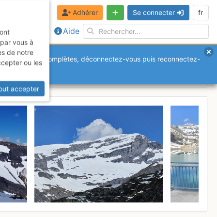
Adhérer
Se connecter
fr
Aide
sont
 par vous à
es de notre
anquantes ou incomplètes, déconnectez-vous puis reconnectez-
ccepter ou les
Samedi 9 mai 2026
out accepter