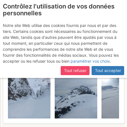
Contrôlez l'utilisation de vos données
fr
personnelles
Suite à une récente et importante mise à jour du site,
si
Pic de la Munia : Face N
certaines pages ne sont plus accessibles, manquantes ou
Notre site Web utilise des cookies fournis par nous et par des
incomplètes, déconnectez-vous puis reconnectez-vous à votre
tiers. Certains cookies sont nécessaires au fonctionnement du
(départ par le couloir de
compte sur le site.
site Web, tandis que d'autres peuvent être ajustés par vous à
droite)
tout moment, en particulier ceux qui nous permettent de
Samedi 9 mai 2026
comprendre les performances de notre site Web et de vous
fournir des fonctionnalités de médias sociaux. Vous pouvez les
accepter ou les refuser tous ou bien
paramétrer vos choix
.
Tout refuser
Tout accepter