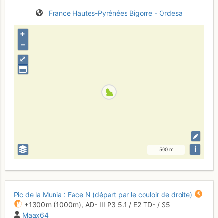
France
Hautes-Pyrénées
Bigorre - Ordesa
+
–
⤢
i
500 m
Pic de la Munia : Face N (départ par le couloir de droite)
+1300 m
(1000 m),
AD-
III
P3
5.1
/
E2
TD-
/ S5
Maax64