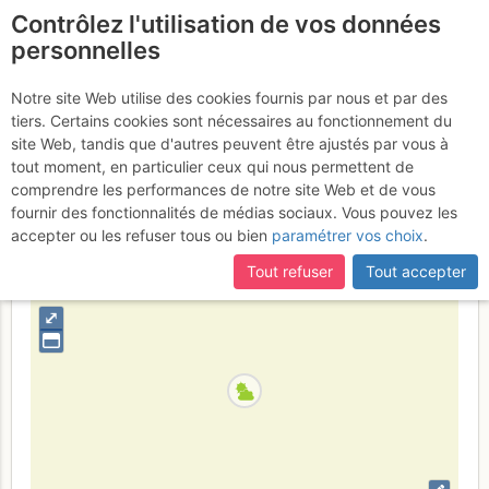
Contrôlez l'utilisation de vos données
fr
personnelles
Petite Pointe d'Orny :
Notre site Web utilise des cookies fournis par nous et par des
tiers. Certains cookies sont nécessaires au fonctionnement du
Couloir NE
Vendredi 8 mai 2026
site Web, tandis que d'autres peuvent être ajustés par vous à
tout moment, en particulier ceux qui nous permettent de
comprendre les performances de notre site Web et de vous
fournir des fonctionnalités de médias sociaux. Vous pouvez les
Suisse
Valais
Mont-Blanc
accepter ou les refuser tous ou bien
paramétrer vos choix
.
+
Tout refuser
Tout accepter
–
⤢