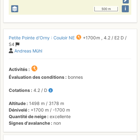
i
500 m
Petite Pointe d'Orny : Couloir NE
+1700 m
,
4.2
/
E2
D
/
S4
Andreas Mühl
Activités
Évaluation des conditions
bonnes
Cotations
4.2
/
D
Altitude
1498 m
/
3178 m
Dénivelé
+1700 m
/
-1700 m
Quantité de neige
excellente
Signes d'avalanche
non