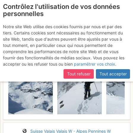
Contrôlez l'utilisation de vos données
fr
personnelles
Petit Combin : Face N
Notre site Web utilise des cookies fournis par nous et par des
tiers. Certains cookies sont nécessaires au fonctionnement du
Vendredi 8 mai 2026
site Web, tandis que d'autres peuvent être ajustés par vous à
tout moment, en particulier ceux qui nous permettent de
comprendre les performances de notre site Web et de vous
fournir des fonctionnalités de médias sociaux. Vous pouvez les
accepter ou les refuser tous ou bien
paramétrer vos choix
.
Tout refuser
Tout accepter
Suisse
Valais
Valais W - Alpes Pennines W