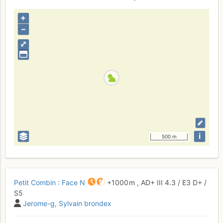
+
–
⤢
i
500 m
Petit Combin : Face N
+1000 m
,
AD+
III
4.3
/
E3
D+
/
S5
Jerome-g
Sylvain brondex