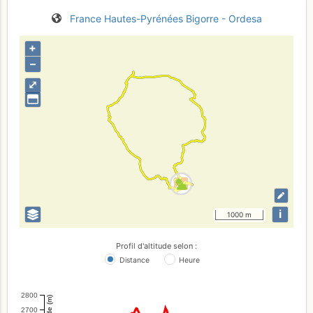
France
Hautes-Pyrénées
Bigorre - Ordesa
+
–
⤢
i
1000 m
Profil d'altitude selon :
Distance
Heure
2800
Altitude (m)
2700