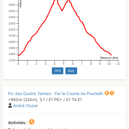
2600
2500
2400
2300
2200
2100
2000
1900
1800
Distance (km)
1700
0
1
2
3
4
5
6
7
8
9
10
11
GPX
KML
Pic des Quatre Termes : Par la Coume de Pourteilh
+960 m
(224 m),
3.1
/
E1
PD+
/ S1
T4
E1
André Cluzet
Activités