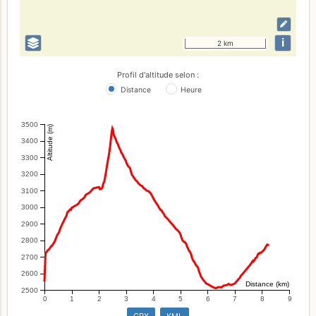
i
2 km
Profil d'altitude selon :
Distance
Heure
3500
Altitude (m)
3400
3300
3200
3100
3000
2900
2800
2700
2600
Distance (km)
2500
0
1
2
3
4
5
6
7
8
9