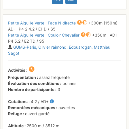
GPX
KML
Petite Aiguille Verte : Face N directe
+300 m
(150 m),
AD-
I
P4
2
4.2
/
E1
D
/ S5
Petite Aiguille Verte : Couloir Chevalier
+350 m
,
AD
I
P4
5.2
/
E2
TD
/ S5
GUMS-Paris
Olivier raimond
Edouardgsn
Matthieu
Sagot
Activités
Fréquentation
assez fréquenté
Évaluation des conditions
bonnes
Nombre de participants
3
Cotations
4.2
/
AD+
Remontées mécaniques
ouvertes
Refuge
ouvert gardé
Altitude
2500 m
/
3512 m