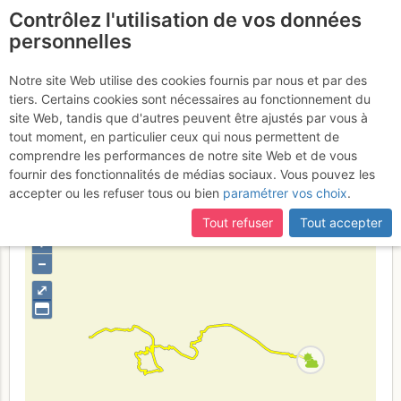
Contrôlez l'utilisation de vos données
fr
personnelles
Petite Aiguille Verte :
Notre site Web utilise des cookies fournis par nous et par des
tiers. Certains cookies sont nécessaires au fonctionnement du
Couloir Chevalier
Samedi 18 avril
site Web, tandis que d'autres peuvent être ajustés par vous à
tout moment, en particulier ceux qui nous permettent de
2026
comprendre les performances de notre site Web et de vous
fournir des fonctionnalités de médias sociaux. Vous pouvez les
accepter ou les refuser tous ou bien
paramétrer vos choix
.
France
Haute-Savoie
Mont-Blanc
Tout refuser
Tout accepter
+
–
⤢