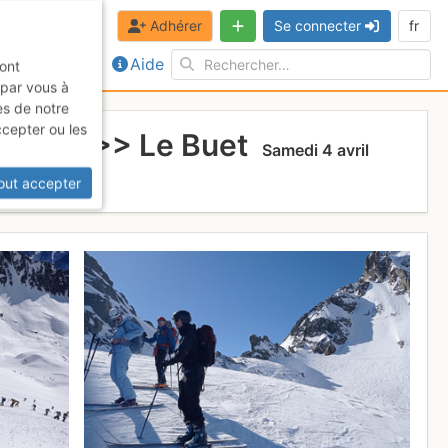
Adhérer
Se connecter
fr
Aide
sont
 par vous à
es de notre
ccepter ou les
Bérard >> Le Buet
Samedi 4 avril
out accepter