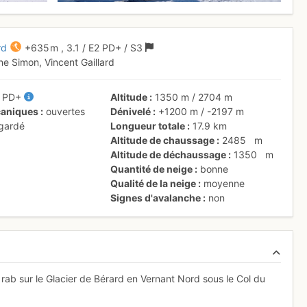
rd
+635 m
,
3.1
/
E2
PD+
/ S3
ane Simon, Vincent Gaillard
/
PD+
Altitude
1350 m
/
2704 m
aniques
ouvertes
Dénivelé
+1200 m
/
-2197 m
 gardé
Longueur totale
17.9 km
Altitude de chaussage
2485
m
Altitude de déchaussage
1350
m
Quantité de neige
bonne
Qualité de la neige
moyenne
Signes d'avalanche
non
 rab sur le Glacier de Bérard en Vernant Nord sous le Col du