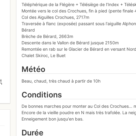
Téléphérique de la Flégère + Télésiège de l’Index + Télés
Montée vers le col des Crochues, fin à pied (pente finale 
Col des Aiguilles Crochues, 2717m
Traversée à flanc (exposée) passant sous l'aiguille Alp
Bérard
Brèche de Bérard, 2663m
Descente dans le Vallon de Bérard jusque 2150m
Remontée en rab sur le Glacier de Bérard en versant Nor
Chalet Skiroc, Le Buet
Météo
Beau, chaud, très chaud à partir de 10h
m)
5
Conditions
De bonnes marches pour monter au Col des Crochues... 
Encore de la vieille poudre en N mais très trafolée. La n
Enneigement bon jusqu'en bas.
Durée