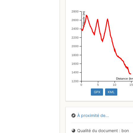
2800
Altitude (m)
2600
2400
2200
2000
1800
1600
1400
Distance (k
1200
0
5
10
1
GPX
KML
À proximité de...
Qualité du document
bon