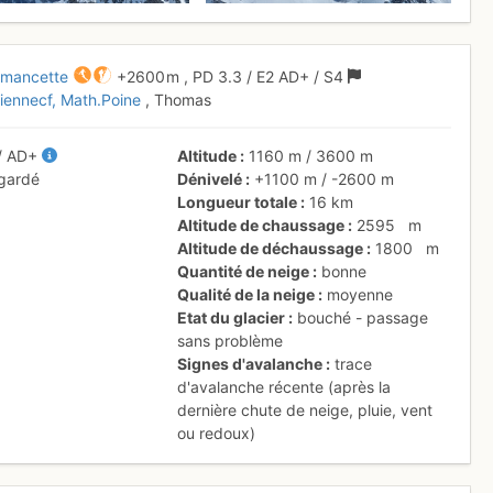
rmancette
+2600 m
,
PD
3.3
/
E2
AD+
/ S4
tiennecf
Math.Poine
, Thomas
/
AD+
Altitude
1160 m
/
3600 m
 gardé
Dénivelé
+1100 m
/
-2600 m
Longueur totale
16 km
Altitude de chaussage
2595
m
Altitude de déchaussage
1800
m
Quantité de neige
bonne
Qualité de la neige
moyenne
Etat du glacier
bouché - passage
sans problème
Signes d'avalanche
trace
d'avalanche récente (après la
dernière chute de neige, pluie, vent
ou redoux)