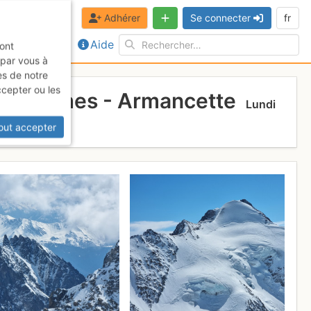
Adhérer
Se connecter
fr
Aide
sont
 par vous à
es de notre
ccepter ou les
des Dômes - Armancette
Lundi
out accepter