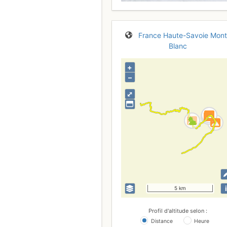
France
Haute-Savoie
Mont
Blanc
+
–
⤢
i
5 km
Profil d'altitude selon :
Distance
Heure