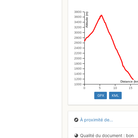
3800
Altitude (m)
3600
3400
3200
3000
2800
2600
2400
2200
2000
1800
1600
1400
1200
Distance (k
1000
0
5
10
15
GPX
KML
À proximité de...
Qualité du document
bon