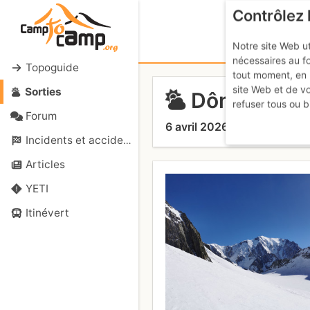
Contrôlez 
Notre site Web ut
nécessaires au f
Topoguide
tout moment, en 
site Web et de v
Sorties
Dômes de M
refuser tous ou b
Forum
6 avril 2026
Incidents et accidents
Articles
YETI
Itinévert