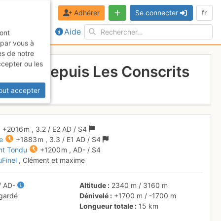
Adhérer
Se connecter
fr
Aide
sont
 par vous à
es de notre
ccepter ou les
Tondu depuis Les Conscrits
out accepter
+2016 m
,
3.2
/
E2
AD
/ S4
e
+1883 m
,
3.3
/
E1
AD
/ S4
ont Tondu
+1200 m
,
AD-
/ S4
uFinel
, Clément et maxime
/
AD-
Altitude
2340 m
/
3160 m
 gardé
Dénivelé
+1700 m
/
-1700 m
Longueur totale
15 km