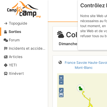
Contrôlez 
Notre site Web ut
nécessaires au f
Topoguide
tout moment, en 
site Web et de v
Sorties
Col des Gla
refuser tous ou b
Forum
Dimanche 5 avril 2026
Incidents et accidents
Articles
France
Savoie
Haute-Savo
YETI
Mont-Blanc
Itinévert
+
–
⤢