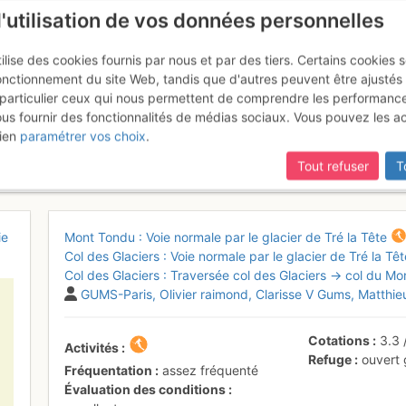
l'utilisation de vos données personnelles
ilise des cookies fournis par nous et par des tiers. Certains cookies 
onctionnement du site Web, tandis que d'autres peuvent être ajustés
particulier ceux qui nous permettent de comprendre les performanc
ous fournir des fonctionnalités de médias sociaux. Vous pouvez les a
ciers et Pain de Sucre du Mont 
ien
paramétrer vos choix
.
Tout refuser
T
ie
Mont Tondu : Voie normale par le glacier de Tré la Tête
Col des Glaciers : Voie normale par le glacier de Tré la Têt
Col des Glaciers : Traversée col des Glaciers → col du M
GUMS-Paris
Olivier raimond
Clarisse V Gums
Matthie
Cotations
3.3
Activités
Refuge
ouvert
Fréquentation
assez fréquenté
Évaluation des conditions