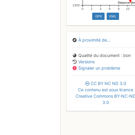
Distance (k
2300
0
2
4
6
8
10
GPX
KML
À proximité de...
Qualité du document
bon
Versions
Signaler un problème
CC
BY
NC
ND
3.0
Ce contenu est sous licence
Creative Commons BY-NC-N
3.0