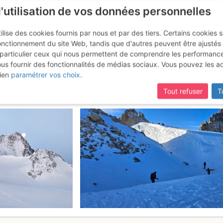
l'utilisation de vos données personnelles
ilise des cookies fournis par nous et par des tiers. Certains cookies 
onctionnement du site Web, tandis que d'autres peuvent être ajustés
particulier ceux qui nous permettent de comprendre les performanc
mise à jour du site,
si certaines pages ne sont plus accessibles, m
ous fournir des fonctionnalités de médias sociaux. Vous pouvez les a
re la cabane du Trient et le re
ien
paramétrer vos choix
.
Tout refuser
T