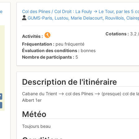
ie
Col des Plines / Col Droit : La Fouly → Le Tour, par les 5 c
GUMS-Paris
Lustou
Marie Delacourt
Rouvillois
Clairep
Cotations
3.2
Activités
Fréquentation
peu fréquenté
Évaluation des conditions
bonnes
Nombre de participants
5
Description de l'itinéraire
Cabane du Trient --> col des Plines --> (presque) col de l
Albert 1er
Météo
Toujours beau