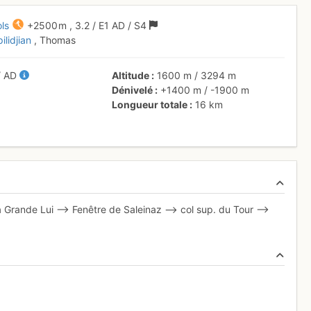
ols
+2500 m
,
3.2
/
E1
AD
/ S4
ilidjian
, Thomas
/
AD
Altitude
1600 m
/
3294 m
Dénivelé
+1400 m
/
-1900 m
Longueur totale
16 km
a Grande Lui --> Fenêtre de Saleinaz --> col sup. du Tour -->