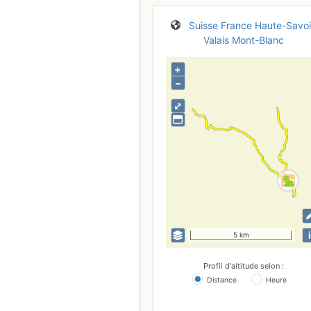
Suisse
France
Haute-Savo
Valais
Mont-Blanc
+
–
⤢
i
5 km
Profil d'altitude selon :
Distance
Heure