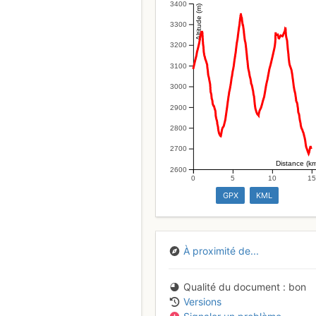
3400
Altitude (m)
3300
3200
3100
3000
2900
2800
2700
Distance (k
2600
0
5
10
1
GPX
KML
À proximité de...
Qualité du document
bon
Versions