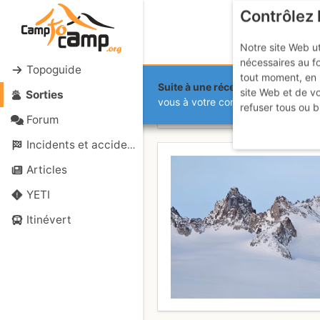
Contrôlez 
Notre site Web ut
nécessaires au f
Topoguide
tout moment, en 
Suite à une récente et importante 
site Web et de v
Sorties
Tourisme ent
vous à votre compte sur le site.
refuser tous ou b
Forum
Incidents et accidents
Articles
YETI
Itinévert