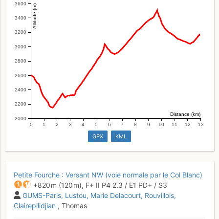
3600
Altitude (m)
3400
3200
3000
2800
2600
2400
2200
Distance (km)
2000
0
1
2
3
4
5
6
7
8
9
10
11
12
13
GPX
KML
Petite Fourche : Versant NW (voie normale par le Col Blanc)
+820 m
(120 m),
F+
II
P4
2.3
/
E1
PD+
/ S3
GUMS-Paris
Lustou
Marie Delacourt
Rouvillois
Clairepilidjian
, Thomas