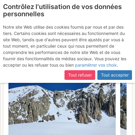
Contrôlez l'utilisation de vos données
fr
personnelles
Petite Fourche :
Notre site Web utilise des cookies fournis par nous et par des
tiers. Certains cookies sont nécessaires au fonctionnement du
traversée de Lognan à la
site Web, tandis que d'autres peuvent être ajustés par vous à
cabane de Trient
tout moment, en particulier ceux qui nous permettent de
Samedi 4 avril
comprendre les performances de notre site Web et de vous
2026
fournir des fonctionnalités de médias sociaux. Vous pouvez les
accepter ou les refuser tous ou bien
paramétrer vos choix
.
Tout refuser
Tout accepter