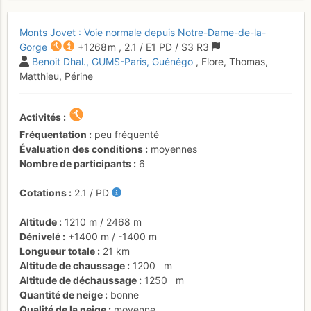
Monts Jovet : Voie normale depuis Notre-Dame-de-la-
Gorge
+1268 m
,
2.1
/
E1
PD
/ S3
R3
Benoit Dhal.
GUMS-Paris
Guénégo
, Flore, Thomas,
Matthieu, Périne
Activités
Fréquentation
peu fréquenté
Évaluation des conditions
moyennes
Nombre de participants
6
Cotations
2.1
/
PD
Altitude
1210 m
/
2468 m
Dénivelé
+1400 m
/
-1400 m
Longueur totale
21 km
Altitude de chaussage
1200
m
Altitude de déchaussage
1250
m
Quantité de neige
bonne
Qualité de la neige
moyenne