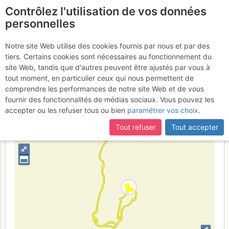
Contrôlez l'utilisation de vos données
fr
personnelles
Monts Jovet : voie
Notre site Web utilise des cookies fournis par nous et par des
tiers. Certains cookies sont nécessaires au fonctionnement du
normale en AR
Samedi 21 mars 2026
site Web, tandis que d'autres peuvent être ajustés par vous à
tout moment, en particulier ceux qui nous permettent de
comprendre les performances de notre site Web et de vous
fournir des fonctionnalités de médias sociaux. Vous pouvez les
France
Haute-Savoie
Beaufortain
Mont-Blanc
accepter ou les refuser tous ou bien
paramétrer vos choix
.
+
Tout refuser
Tout accepter
–
⤢