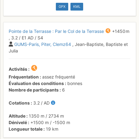
GPX
KML
Pointe de la Terrasse : Par le Col de la Terrasse
+1450 m
,
3.2
/
E1
AD
/ S4
GUMS-Paris
Piter
Clemz64
, Jean-Baptiste, Baptiste et
Julia
Activités
Fréquentation
assez fréquenté
Évaluation des conditions
bonnes
Nombre de participants
6
Cotations
3.2
/
AD
Altitude
1350 m
/
2734 m
Dénivelé
+1500 m
/
-1500 m
Longueur totale
19 km