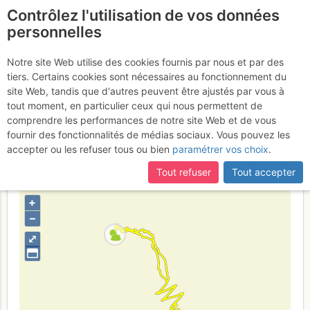
Contrôlez l'utilisation de vos données
fr
personnelles
Pointe de la Terrasse :
Notre site Web utilise des cookies fournis par nous et par des
tiers. Certains cookies sont nécessaires au fonctionnement du
Par le Col de la Terrasse
site Web, tandis que d'autres peuvent être ajustés par vous à
tout moment, en particulier ceux qui nous permettent de
Dimanche 22 mars 2026
comprendre les performances de notre site Web et de vous
fournir des fonctionnalités de médias sociaux. Vous pouvez les
accepter ou les refuser tous ou bien
paramétrer vos choix
.
Suisse
France
Haute-Savoie
Valais
Haut Giffre -
Tout refuser
Tout accepter
Aiguilles Rouges - Fiz
+
–
⤢