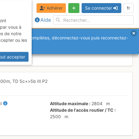
Adhérer
Se connecter
fr
Aide
sont
 par vous à
es de notre
anquantes ou incomplètes, déconnectez-vous puis reconnectez-
ccepter ou les
agon (voie Barbier)
Vendredi 7 août
out accepter
300 m,
TD
5c+
>5b
III
P2
II
Altitude maximale
2804
m
Altitude de l'accès routier / TC
2500
m