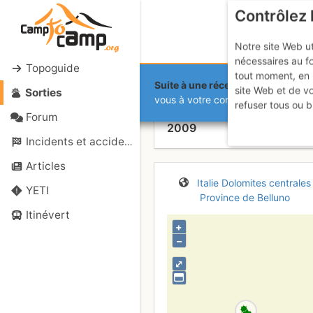
Contrôlez 
Notre site Web ut
nécessaires au f
Topoguide
tout moment, en 
Suite à une récente et importante 
site Web et de v
Sorties
Lagazuoi - 
vous à votre compte sur le site.
refuser tous ou b
Forum
2009
Incidents et accidents
Articles
Italie
Dolomites centrales
YETI
Province de Belluno
Itinévert
+
–
⤢