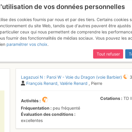
l'utilisation de vos données personnelles
ilise des cookies fournis par nous et par des tiers. Certains cookies 
onctionnement du site Web, tandis que d'autres peuvent être ajustés
particulier ceux qui nous permettent de comprendre les performanc
mise à jour du site,
si certaines pages ne sont plus accessibles, m
ous fournir des fonctionnalités de médias sociaux. Vous pouvez les a
sommet N : Paroi W - Voie du Dr
ien
paramétrer vos choix
.
Tout refuser
T
Lagazuoi N : Paroi W - Voie du Dragon (voie Barbier)
François Renard
Valérie Renard
, Pierre
Cotations
TD
I
Activités
Fréquentation
peu fréquenté
Évaluation des conditions
excellentes