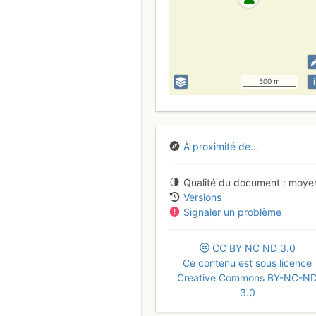
i
500 m
À proximité de...
Qualité du document
moye
Versions
Signaler un problème
CC
BY
NC
ND
3.0
Ce contenu est sous licence
Creative Commons BY-NC-N
3.0