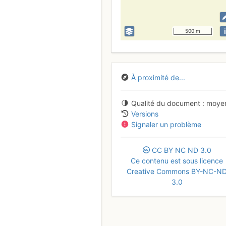
i
500 m
À proximité de...
Qualité du document
moye
Versions
Signaler un problème
CC
BY
NC
ND
3.0
Ce contenu est sous licence
Creative Commons BY-NC-N
3.0