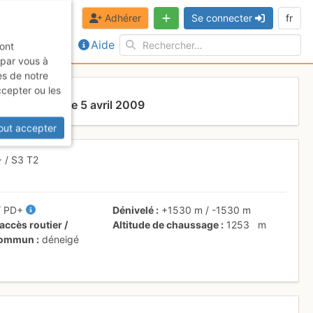
Adhérer
Se connecter
fr
Aide
sont
 par vous à
es de notre
ccepter ou les
ex
Dimanche 5 avril 2009
out accepter
+
/ S3
T2
/
PD+
Dénivelé
+1530 m
/
-1530 m
accès routier /
Altitude de chaussage
1253
m
 commun
déneigé