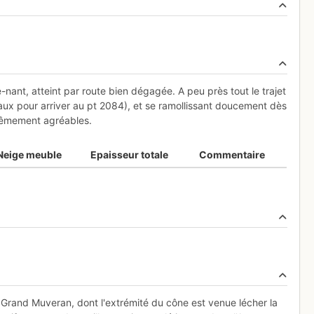
ant, atteint par route bien dégagée. A peu près tout le trajet
aux pour arriver au pt 2084), et se ramollissant doucement dès
trêmement agréables.
Neige meuble
Epaisseur totale
Commentaire
rand Muveran, dont l'extrémité du cône est venue lécher la