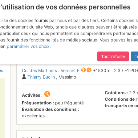
l'utilisation de vos données personnelles
ilise des cookies fournis par nous et par des tiers. Certains cookies 
onctionnement du site Web, tandis que d'autres peuvent être ajustés
particulier ceux qui nous permettent de comprendre les performanc
ous fournir des fonctionnalités de médias sociaux. Vous pouvez les a
tinets : Depuis les Plans-sur-B
ien
paramétrer vos choix
.
Tout refuser
T
es
Col des Martinets : Versant E
+1530 m
,
2.3
/
E1
PD
Thierry Buclin
, Massimo
Cotations
2.3
Activités
Conditions de l'
Fréquentation
peu fréquenté
transports en
Évaluation des conditions
excellentes