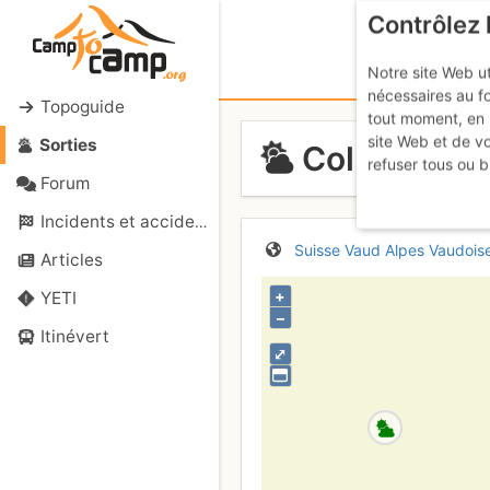
Contrôlez 
Notre site Web ut
nécessaires au f
Topoguide
tout moment, en 
site Web et de v
Sorties
Col des Mar
refuser tous ou b
Forum
Incidents et accidents
Suisse
Vaud
Alpes Vaudois
Articles
+
YETI
–
Itinévert
⤢