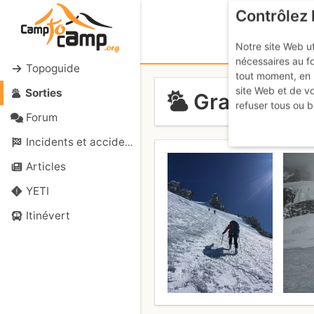
Contrôlez 
Notre site Web ut
nécessaires au f
Topoguide
tout moment, en 
site Web et de v
Sorties
Grand Paradi
refuser tous ou b
Forum
Incidents et accidents
Articles
YETI
Itinévert