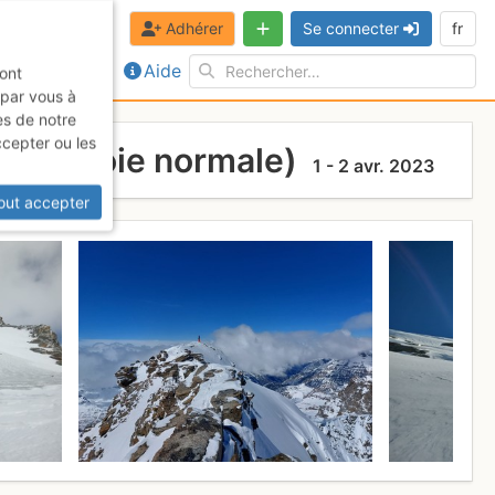
Adhérer
Se connecter
fr
Aide
sont
 par vous à
es de notre
ccepter ou les
adis (voie normale)
1 - 2 avr. 2023
out accepter