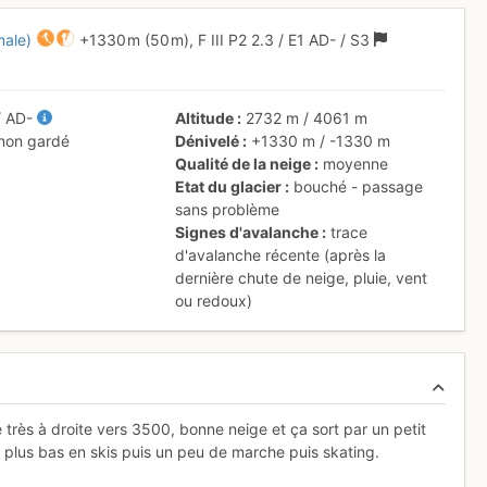
male)
+1330 m
(50 m),
F
III
P2
2.3
/
E1
AD-
/ S3
/
AD-
Altitude
2732 m
/
4061 m
 non gardé
Dénivelé
+1330 m
/
-1330 m
Qualité de la neige
moyenne
Etat du glacier
bouché - passage
sans problème
Signes d'avalanche
trace
d'avalanche récente (après la
dernière chute de neige, pluie, vent
ou redoux)
é très à droite vers 3500, bonne neige et ça sort par un petit
u plus bas en skis puis un peu de marche puis skating.