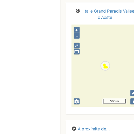
Italie
Grand Paradis
Vallé
d'Aoste
+
–
⤢
i
500 m
À proximité de...