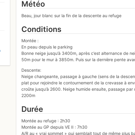
Météo
Beau, jour blanc sur la fin de la descente au refuge
Conditions
Montée :
En peau depuis le parking
D
Bonne neige jusqu’à 3400m, après c’est alternance de nei
50m pour le mur à 3850m. Puis sur la dernière pente avan
Descente:
Neige changeante, passage à gauche (sens de la descent
plat pour rejoindre le contournement de la crevasse à en
croûte jusqu’à 2600. Neige humide ensuite, passage par un
2200m
Durée
Montée au refuge : 2h30
Montée au GP depuis VE II : 7h30
A/R au « vrai sommet » qui semblait tout de même plus b