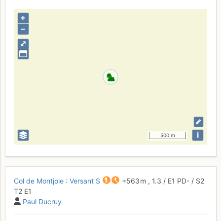
+
–
⤢
i
500 m
Col de Montjoie : Versant S
+563 m
,
1.3
/
E1
PD-
/ S2
T2
E1
Paul Ducruy