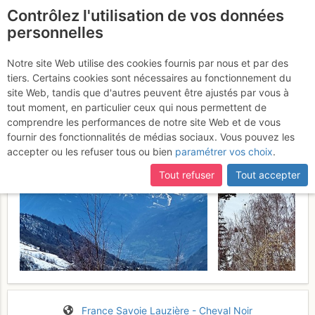
Contrôlez l'utilisation de vos données
fr
personnelles
Col de Montjoie :
Notre site Web utilise des cookies fournis par nous et par des
tiers. Certains cookies sont nécessaires au fonctionnement du
Versant S
Lundi 28 mars 2022
site Web, tandis que d'autres peuvent être ajustés par vous à
tout moment, en particulier ceux qui nous permettent de
comprendre les performances de notre site Web et de vous
fournir des fonctionnalités de médias sociaux. Vous pouvez les
accepter ou les refuser tous ou bien
paramétrer vos choix
.
Tout refuser
Tout accepter
France
Savoie
Lauzière - Cheval Noir