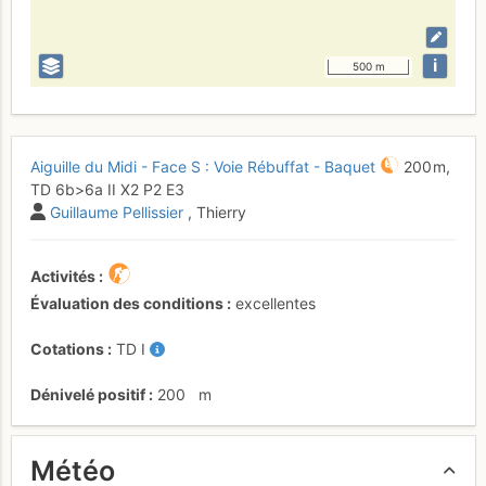
i
500 m
Aiguille du Midi - Face S : Voie Rébuffat - Baquet
200 m,
TD
6b
>6a
II
X2
P2
E3
Guillaume Pellissier
, Thierry
Activités
Évaluation des conditions
excellentes
Cotations
TD
I
Dénivelé positif
200
m
Météo