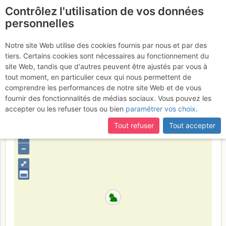
Contrôlez l'utilisation de vos données
fr
personnelles
Aiguille du Midi : Voie
Notre site Web utilise des cookies fournis par nous et par des
tiers. Certains cookies sont nécessaires au fonctionnement du
Rebuffat - Bacquet
Mercredi 20
site Web, tandis que d'autres peuvent être ajustés par vous à
tout moment, en particulier ceux qui nous permettent de
août 2008
comprendre les performances de notre site Web et de vous
fournir des fonctionnalités de médias sociaux. Vous pouvez les
accepter ou les refuser tous ou bien
paramétrer vos choix
.
France
Haute-Savoie
Mont-Blanc
Tout refuser
Tout accepter
+
–
⤢