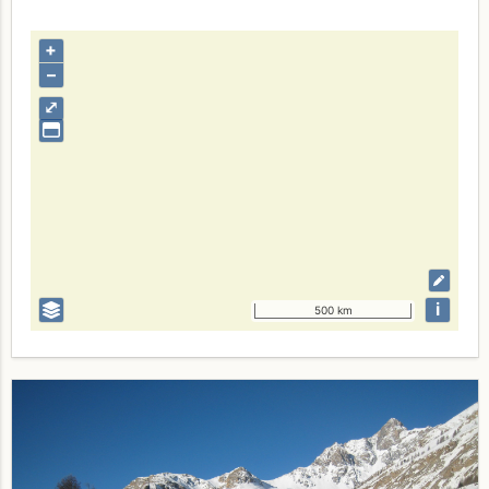
+
–
⤢
i
500 km