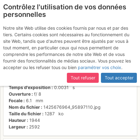
Contrôlez l'utilisation de vos données
fr
personnelles
La Haute-Ubaye
Notre site Web utilise des cookies fournis par nous et par des
tiers. Certains cookies sont nécessaires au fonctionnement du
site Web, tandis que d'autres peuvent être ajustés par vous à
tout moment, en particulier ceux qui nous permettent de
Activités
comprendre les performances de notre site Web et de vous
fournir des fonctionnalités de médias sociaux. Vous pouvez les
Date/heure
26 févr. 2015 09:58
accepter ou les refuser tous ou bien
paramétrer vos choix
.
Contributeur
dm.gosset
Type d'image (licence)
individuel (CC by-nc-nd)
Tout refuser
Tout accepter
Nom de l'APN
Canon DIGITAL IXUS 850 IS
Temps d'exposition
0.0031
s
Ouverture
f/
8
Focale
6.1
mm
Nom du fichier
1425676964_95897110.jpg
Taille du fichier
1287
ko
Hauteur
1944
Largeur
2592