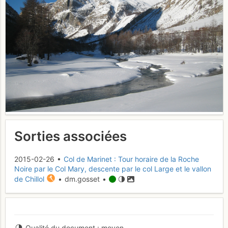
Sorties associées
2015-02-26 •
Col de Marinet : Tour horaire de la Roche
Noire par le Col Mary, descente par le col Large et le vallon
de Chillol
• dm.gosset •
Qualité du document
moyen