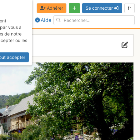
Adhérer
Se connecter
fr
Aide
sont
 par vous à
es de notre
ccepter ou les
out accepter