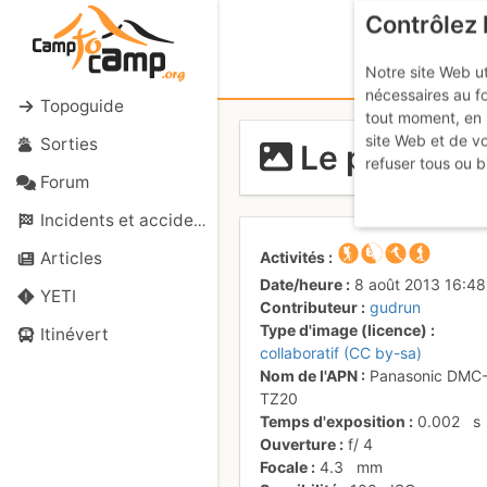
Contrôlez 
Notre site Web ut
nécessaires au f
Topoguide
tout moment, en 
site Web et de v
Sorties
Le potager 
refuser tous ou b
Forum
Incidents et accidents
Activités
Articles
Date/heure
8 août 2013 16:48
YETI
Contributeur
gudrun
Type d'image (licence)
Itinévert
collaboratif (CC by-sa)
Nom de l'APN
Panasonic DMC
TZ20
Temps d'exposition
0.002
s
Ouverture
f/
4
Focale
4.3
mm