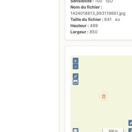
Sensibilité
100
ISO
Nom du fichier
1424018813_993119661.jpg
Taille du fichier
641
ko
Hauteur
499
Largeur
850
+
–
⤢
i
500 m